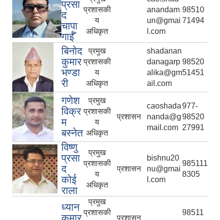
प्रसा
प्रशासकी
anandam
98510
द
य
un@gmai
71494
चापा
अधिकृत
l.com
गाईँ
बिनोद
प्रमुख
shadanan
कुमार
प्रशासकी
danagarp
98520
भण्डा
य
alika@gm
51451
री
अधिकृत
ail.com
गणेश
प्रमुख
caoshada
977-
विक्र
प्रशासकी
प्रशासन
nanda@g
98520
म
य
mail.com
27991
बस्नेत
अधिकृत
विष्णु
प्रमुख
प्रसा
bishnu20
प्रशासकी
985111
द
प्रशासन
nu@gmai
य
8305
कोई
l.com
अधिकृत
राला
प्रमुख
ध्यान
प्रशासकी
98511
कुमार
प्रशासन