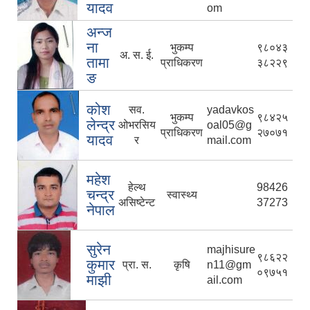
यादव
om
अन्ज
ना
भुकम्प
९८०४३
अ. स. ई.
तामा
प्राधिकरण
३८२२९
ङ
कोश
सव.
yadavkos
भुकम्प
९८४२५
लेन्द्र
ओभरसिय
oal05@g
प्राधिकरण
२७०७१
यादव
र
mail.com
महेश
हेल्थ
98426
चन्द्र
स्वास्थ्य
असिष्टेन्ट
37273
नेपाल
सुरेन
majhisure
९८६२२
कुमार
प्रा. स.
कृषि
n11@gm
०९७५१
माझी
ail.com