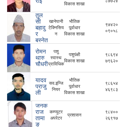
राई
८७७२४
विकास शाखा
तुल
सी
खानेपानी
भौतिक
९७४२०
बहादु
टेक्निसिय
पूर्वाधार
०९०५८
र
न
विकास शाखा
बस्नेत
रोमन
पशु
पशुपंक्षी
९८६९४
थारु
स्वास्थ
विकास शाखा
७९६२०
चौधरी
प्राविधिक
यादव
भौतिक
सव.इन्जि
९८६५४
पराजु
पूर्वाधार
नियर
४६९८३
ली
विकास शाखा
जनक
राज
कम्प्युटर
९८४००
प्रशासन
तामा
अपरेटर
२६९१७
ङ