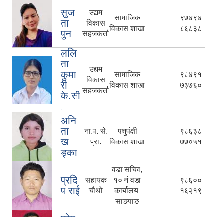
सुज
उद्यम
सामाजिक
९७४९४
ता
विकास
विकास शाखा
८६८३८
पुन
सहजकर्ता
ललि
ता
उद्यम
कुमा
सामाजिक
९८४९१
विकास
री
विकास शाखा
७३७६०
सहजकर्ता
के.सी
.
अनि
ता
ना.प. से.
पशुपंक्षी
९८६३८
ख
प्रा.
विकास शाखा
७७०५१
ड्का
वडा सचिव,
प्रदि
सहायक
१० नं वडा
९८६००
प राई
चौथो
कार्यालय,
१६२१९
साङपाङ