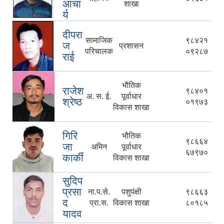
आचा
शाखा
र्य
दीपरा
सामाजिक
९८४२१
ज
प्रशासन
परिचालक
०९२८७
राई
भौतिक
राजेश
९८४०१
अ. स. ई.
पूर्वाधार
श्रेष्ठ
०१९७३
विकास शाखा
गिरि
भौतिक
९८६६४
जा
अमिन
पूर्वाधार
६७९७०
कार्की
विकास शाखा
सुदिप
प्रसा
ना.प.से.
पशुपंक्षी
९८६६३
द
प्रा.स.
विकास शाखा
८०१८५
यादव