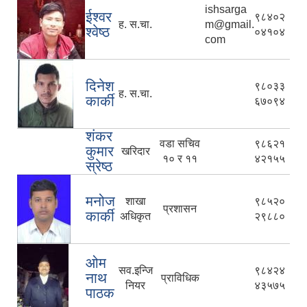
ishsarga
ईश्वर
९८४०२
ह. स.चा.
m@gmail.
श्वेष्ठ
०४१०४
com
दिनेश
९८०३३
ह. स.चा.
कार्की
६७०९४
शंकर
वडा सचिव
९८६२१
कुमार
खरिदार
१० र ११
४२१५५
स्रेष्ठ
मनोज
शाखा
९८५२०
प्रशासन
कार्की
अधिकृत
२९८८०
ओम
सव.इन्जि
९८४२४
नाथ
प्राविधिक
नियर
४३५७५
पाठक