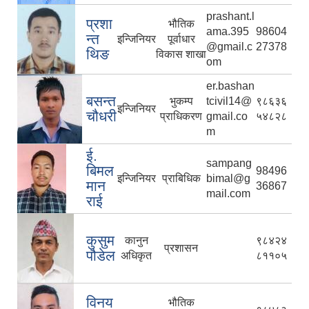
prashant.l
प्रशा
भौतिक
ama.395
98604
न्त
इन्जिनियर
पूर्वाधार
@gmail.c
27378
थिङ
विकास शाखा
om
er.bashan
बसन्त
भुकम्प
tcivil14@
९८६३६
इन्जिनियर
चौधरी
प्राधिकरण
gmail.co
५४८२८
m
ई.
sampang
बिमल
98496
इन्जिनियर
प्राबिधिक
bimal@g
मान
36867
mail.com
राई
कुसुम
कानुन
९८४२४
प्रशासन
पौडेल
अधिकृत
८११०५
विनय
भौतिक