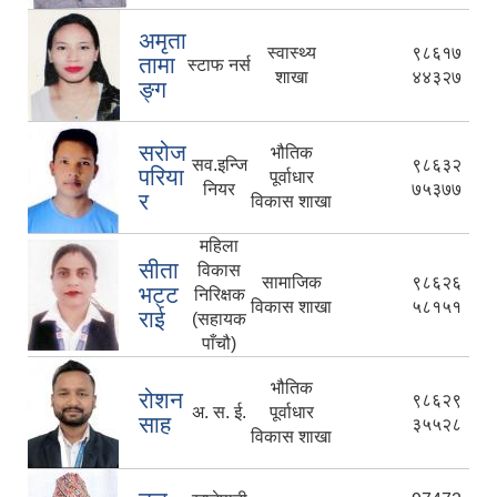
अमृता
स्वास्थ्य
९८६१७
तामा
स्टाफ नर्स
शाखा
४४३२७
ङ्ग
सरोज
भौतिक
सव.इन्जि
९८६३२
परिया
पूर्वाधार
नियर
७५३७७
र
विकास शाखा
महिला
सीता
विकास
सामाजिक
९८६२६
भट्ट
निरिक्षक
विकास शाखा
५८१५१
राई
(सहायक
पाँचौ)
भौतिक
रोशन
९८६२९
अ. स. ई.
पूर्वाधार
साह
३५५२८
विकास शाखा