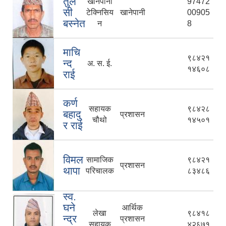
तुल
खानेपानी
97472
सी
टेक्निसिय
खानेपानी
00905
बस्नेत
न
8
माचि
९८४२१
न्द
अ. स. ई.
१४६०८
राई
कर्ण
सहायक
९८४२८
बहादु
प्रशासन
चौथो
१४५०१
र राई
विमल
सामाजिक
९८४२१
प्रशासन
थापा
परिचालक
८३४८६
स्व.
घने
आर्थिक
लेखा
९८४१८
न्द्र
प्रशासन
सहायक
४२६७१