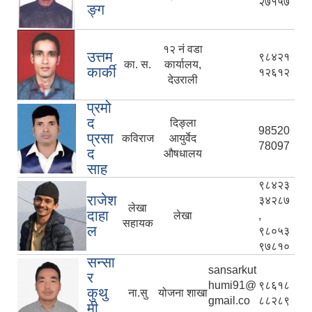
२७१५७
ङ्ग
१२ नं वडा
उत्तम
९८४२१
का. स.
कार्यालय,
कार्की
१२६१२
देउराली
प्रमो
द
दिङ्ला
98520
प्रसा
कविराज
आयुर्वेद
78097
द
औषधालय
साह
९८४२३
राजेश
३४२८७
लेखा
दाहा
लेखा
,
सहायक
ल
९८०५३
९७८१०
सन्सा
sansarkut
र
humi91@
९८६१८
कुथु
ना.सु
योजना शाखा
gmail.co
८८२८९
मी