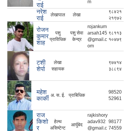
m
राई
नरेश
९८४२१
लेखापाल
लेखा
राई
२१९७२
rojankum
रोजन
पशु
पशु सेवा
arsah145
९८११३
कुमार
प्राविधिक
केन्द्र
@gmail.c
१०४७९
शाह
om
टशी
लेखा
९७४१४
शेर्पा
सहायक
३८८९४
महेश
98520
अ. स. ई.
प्राबिधिक
कार्की
52961
राज
rajkishory
किशो
हेल्थ
adav932
98177
आर्युबेद
र
असिष्टेन्ट
@gmail.c
74559