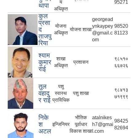
य
95271
थापा
अधिकृत
कुल
georgead
प्रसा
योजना
ynkaypey
98520
द
योजना शाखा
अधिकृत
@gmail.c
81123
ताजपु
om
रिया
श्याम
शाखा
९८५१०
कुमार
प्रशासन
अधिकृत
६६७२६
राई
तुल
पशु
९८४१३
वहादु
स्वास्थ
पशु शाखा
७१९९९
र राई
प्राविधिक
निके
भौतिक
atalnikes
98425
श
इन्जिनियर
पूर्वाधार
h7@gmai
82694
अटल
विकास शाखा
l.com