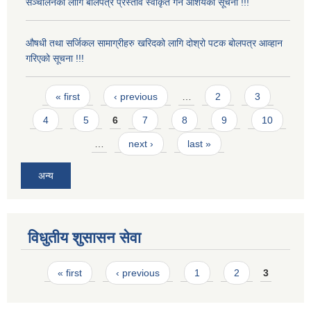
सञ्चालनका लागि बोलपत्र प्रस्ताव स्वीकृत गर्ने आशयको सूचना !!!
औषधी तथा सर्जिकल सामाग्रीहरु खरिदको लागि दोश्रो पटक बोलपत्र आव्हान
गरिएको सूचना !!!
Pages
« first
‹ previous
…
2
3
4
5
6
7
8
9
10
…
next ›
last »
अन्य
विधुतीय शुसासन सेवा
Pages
« first
‹ previous
1
2
3