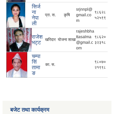
सिर्ज
srjnnpl@
ना
९८६२८
प्रा. स.
कृषि
gmail.co
नेपा
५२५९९
m
ली
rajeshbha
राजेश
ttasalma
९८६२०
खरिदार
योजना शाखा
भट्ट
@gmail.c
३२३१८
om
चम्पा
सिं
९८०७०
का. स.
तामा
२१९९८
ङ
बजेट तथा कार्यक्रम