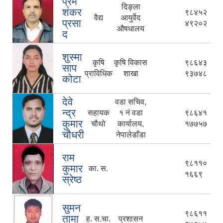
प्रेम
दिङ्ला
शंकर
९८४५२
वैद्य
आयुर्वेद
प्रसा
४९२०२
औषधालय
द
शुस्मा
कृषि
कृषि विकास
९८६४३
साप
प्राविधिक
शाखा
९३७४८
कोटा
देवे
वडा सचिव,
न्द्र
सहायक
१ नं वडा
९८६४१
कुमार
चौथो
कार्यालय,
१७७५७
चौधरी
नेपालेडाँडा
राम
९८११०
कुमार
का. स.
१६६९
स्रेष्ठ
सुमन
९८६११
तामा
ह. स.चा.
प्रशासन