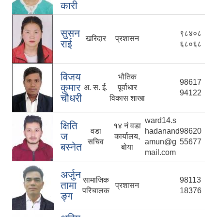
कारी
सुसन
९८४०८
खरिदार
प्रशासन
राई
६८०६८
विजय
भौतिक
98617
कुमार
अ. स. ई.
पूर्वाधार
94122
चौधरी
विकास शाखा
ward14.s
क्षिति
१४ नं वडा
वडा
hadanand
98620
ज
कार्यालय,
सचिव
amun@g
55677
बस्नेत
बोया
mail.com
अर्जुन
सामाजिक
98113
तामा
प्रशासन
परिचालक
18376
ङ्ग