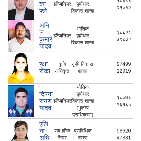
९८४८३
का
इन्जिनियर
पूर्वाधार
२१०१२
फ्ले
विकास शाखा
अनि
भौतिक
ल
९८६२८
इन्जिनियर
पूर्वाधार
कुमार
७९४३२
विकास शाखा
यादव
रक्षा
कृषि
कृषि विकास
97499
रोका
अधिकृत
शाखा
12919
भौतिक
दिपना
पूर्वाधार
९८०७३
रायण
इन्जिनियर
विकास शाखा
१६१६५
यादव
(भुकम्प
प्राधिकरण)
एलि
ना
सव.इन्जि
प्राविधिक
98620
अधि
नियर
शाखा
47881