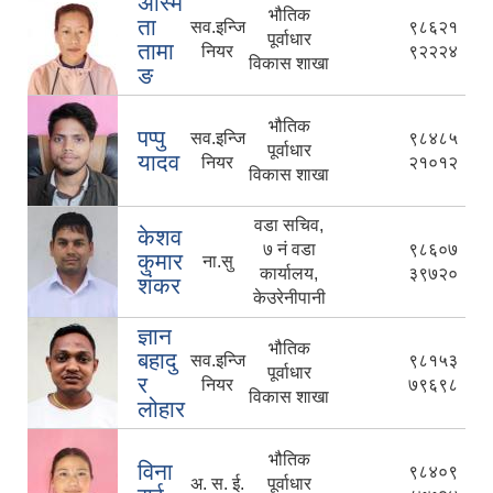
अस्मि
भौतिक
ता
सव.इन्जि
९८६२१
पूर्वाधार
तामा
नियर
९२२२४
विकास शाखा
ङ
भौतिक
पप्पु
सव.इन्जि
९८४८५
पूर्वाधार
यादव
नियर
२१०१२
विकास शाखा
वडा सचिव,
केशव
७ नं वडा
९८६०७
कुमार
ना.सु
कार्यालय,
३९७२०
शंकर
केउरेनीपानी
ज्ञान
भौतिक
बहादु
सव.इन्जि
९८१५३
पूर्वाधार
र
नियर
७९६९८
विकास शाखा
लोहार
भौतिक
विना
९८४०९
अ. स. ई.
पूर्वाधार