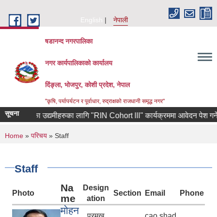
Skip to main content
English
नेपाली
षडानन्द नगरपालिका
नगर कार्यपालिकाको कार्यालय
दिंङ्ला, भोजपुर, कोशी प्रदेश, नेपाल
"कृषि, पर्यापर्यटन र पूर्वाधार, रुद्राक्षको राजधानी समृद्ध नगर"
सूचना
फर्केका उद्यमीहरुका लागि "RIN Cohort lll" कार्यक्रममा आवेदन पेश गर्ने सम्बन्धी
You are here
Home
»
परिचय
» Staff
Staff
Na
Design
Photo
Section
Email
Phone
me
ation
मोहन
प्रमुख
cao.shad