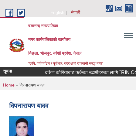
Skip to main content
English
नेपाली
षडानन्द नगरपालिका
नगर कार्यपालिकाको कार्यालय
दिंङ्ला, भोजपुर, कोशी प्रदेश, नेपाल
"कृषि, पर्यापर्यटन र पूर्वाधार, रुद्राक्षको राजधानी समृद्ध नगर"
सूचना
दक्षिण कोरियाबाट फर्केका उद्यमीहरुका लागि "RIN Cohort l
You are here
Home
» दिपनारायण यादव
दिपनारायण यादव