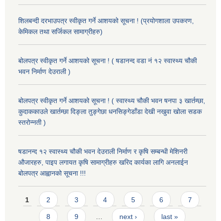
शिलबन्दी दरभाउपत्र स्वीकृत गर्ने आशयको सूचना ! (प्रयोगशाला उपकरण,
केमिकल तथा सर्जिकल सामाग्रीहरु)
बोलपत्र स्वीकृत गर्ने आशयको सूचना ! ( षडानन्द वडा नं १२ स्वास्थ्य चौकी
भवन निर्माण देउराली )
बोलपत्र स्वीकृत गर्ने आशयको सूचना ! ( स्वास्थ्य चौकी भवन षनपा ३ खार्तम्छा,
कुदाककाउले खार्तम्छा दिङ्ला तुङ्गेछा धनसिङ्गेडाँडा देखी नखुवा खोला सडक
स्तरोन्नती )
षडानन्द १२ स्वास्थ्य चौकी भवन देउराली निर्माण र कृषि सम्बन्धी मेशिनरी
औजारहरु, पाइप लगायत कृषि सामाग्रीहरु खरिद कार्यका लागि अनलाईन
बोलपत्र आह्वानको सूचना !!!
Pages
1
2
3
4
5
6
7
8
9
…
next ›
last »