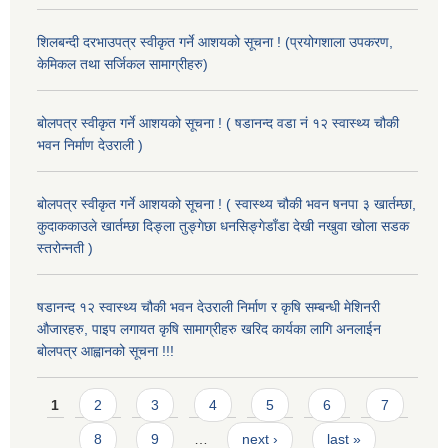
शिलबन्दी दरभाउपत्र स्वीकृत गर्ने आशयको सूचना ! (प्रयोगशाला उपकरण,
केमिकल तथा सर्जिकल सामाग्रीहरु)
बोलपत्र स्वीकृत गर्ने आशयको सूचना ! ( षडानन्द वडा नं १२ स्वास्थ्य चौकी
भवन निर्माण देउराली )
बोलपत्र स्वीकृत गर्ने आशयको सूचना ! ( स्वास्थ्य चौकी भवन षनपा ३ खार्तम्छा,
कुदाककाउले खार्तम्छा दिङ्ला तुङ्गेछा धनसिङ्गेडाँडा देखी नखुवा खोला सडक
स्तरोन्नती )
षडानन्द १२ स्वास्थ्य चौकी भवन देउराली निर्माण र कृषि सम्बन्धी मेशिनरी
औजारहरु, पाइप लगायत कृषि सामाग्रीहरु खरिद कार्यका लागि अनलाईन
बोलपत्र आह्वानको सूचना !!!
Pages
1
2
3
4
5
6
7
8
9
…
next ›
last »