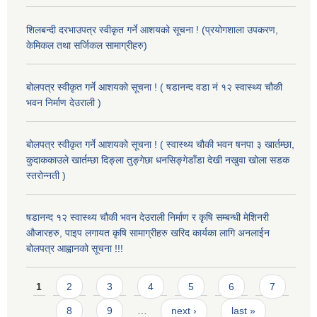
शिलबन्दी दरभाउपत्र स्वीकृत गर्ने आशयको सूचना ! (प्रयोगशाला उपकरण,
केमिकल तथा सर्जिकल सामाग्रीहरु)
बोलपत्र स्वीकृत गर्ने आशयको सूचना ! ( षडानन्द वडा नं १२ स्वास्थ्य चौकी
भवन निर्माण देउराली )
बोलपत्र स्वीकृत गर्ने आशयको सूचना ! ( स्वास्थ्य चौकी भवन षनपा ३ खार्तम्छा,
कुदाककाउले खार्तम्छा दिङ्ला तुङ्गेछा धनसिङ्गेडाँडा देखी नखुवा खोला सडक
स्तरोन्नती )
षडानन्द १२ स्वास्थ्य चौकी भवन देउराली निर्माण र कृषि सम्बन्धी मेशिनरी
औजारहरु, पाइप लगायत कृषि सामाग्रीहरु खरिद कार्यका लागि अनलाईन
बोलपत्र आह्वानको सूचना !!!
Pages
1
2
3
4
5
6
7
8
9
…
next ›
last »