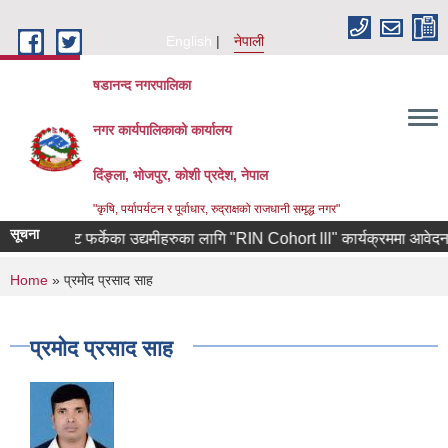
Skip to main content
English
नेपाली
षडानन्द नगरपालिका
नगर कार्यपालिकाको कार्यालय
दिंङ्ला, भोजपुर, कोशी प्रदेश, नेपाल
"कृषि, पर्यापर्यटन र पूर्वाधार, रुद्राक्षको राजधानी समृद्ध नगर"
सूचना
 कोरियाबाट फर्केका उद्यमीहरुका लागि "RIN Cohort lll" कार्यक्रममा आवेदन पेश गर
You are here
Home
» प्रमोद प्रसाद साह
प्रमोद प्रसाद साह