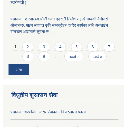
स्तरोन्नती )
षडानन्द १२ स्वास्थ्य चौकी भवन देउराली निर्माण र कृषि सम्बन्धी मेशिनरी
औजारहरु, पाइप लगायत कृषि सामाग्रीहरु खरिद कार्यका लागि अनलाईन
बोलपत्र आह्वानको सूचना !!!
Pages
1
2
3
4
5
6
7
8
9
…
next ›
last »
अन्य
विधुतीय शुसासन सेवा
षडानन्द नगरपालिका करार सेवाका लागि दरखास्त फारम