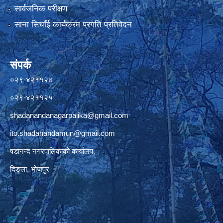
सार्वजनिक परीक्षण
साना सिचाँई कार्यक्रम प्रगति प्रतिवेदन
संपर्क
०२९-४२११२४
०२९-४२११२५
shadanandanagarpalika@gmail.com
ito.shadanandamun@gmail.com
षडानन्द नगरपालिकाको कार्यालय,
दिङ्ला, भोजपुर