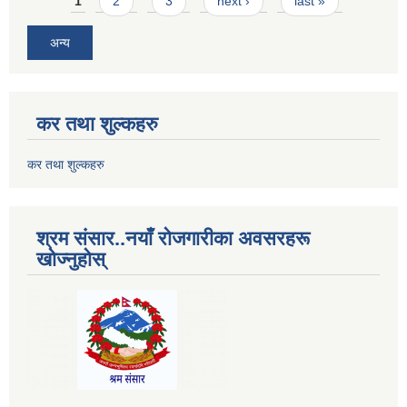
Pages
1
2
3
next ›
last »
अन्य
कर तथा शुल्कहरु
कर तथा शुल्कहरु
श्रम संसार..नयाँ रोजगारीका अवसरहरू
खोज्नुहोस्