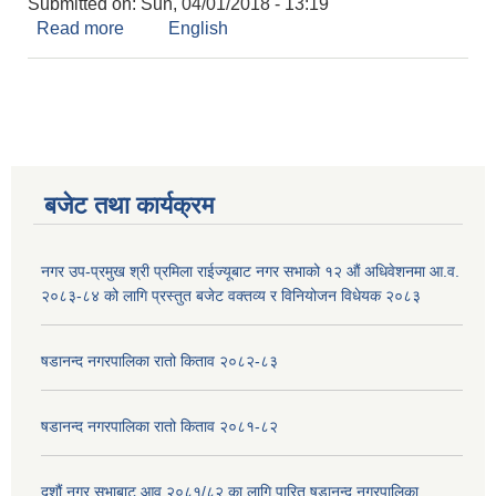
Submitted on:
Sun, 04/01/2018 - 13:19
Read more
about आ. ब. २०७४/७५ मा सञ्चालित १० लाख भन्दा
English
माथिका योजनाको बिवरणहरु
बजेट तथा कार्यक्रम
नगर उप-प्रमुख श्री प्रमिला राईज्यूबाट नगर सभाको १२ ‍औं अधिवेशनमा आ.व.
२०८३-८४ को लागि प्रस्तुत बजेट वक्तव्य र विनियोजन विधेयक २०८३
षडानन्द नगरपालिका रातो किताव २०८२-८३
षडानन्द नगरपालिका रातो किताव २०८१-८२
दशौं नगर सभाबाट आव २०८१/८२ का लागि पारित षडानन्द नगरपालिका,