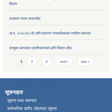
विवरण
दरखास्त फारम डाउनलोड
आ.व. २०७८/७९ को लागि षडानन्द नगरपालिकाको नागरिक वडापत्र
कन्सुलर कागजात प्रमाणिकरणको लागि निदेदन ढाँचा
Pages
1
2
3
next ›
last »
सूचनाहरु
सूचना तथा समाचार
सार्वजनिक खरीद /बोलपत्र सूचना