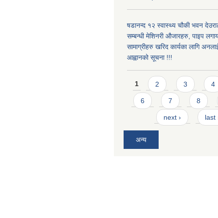
षडानन्द १२ स्वास्थ्य चौकी भवन देउराल
सम्बन्धी मेशिनरी औजारहरु, पाइप लगा
सामाग्रीहरु खरिद कार्यका लागि अनला
आह्वानको सूचना !!!
Pages
1
2
3
4
6
7
8
next ›
last
अन्य