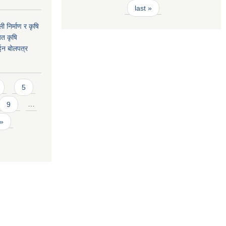
last »
ी निर्माण र कृषि
यत कृषि
ईन बोलपत्र
5
9
…
 »