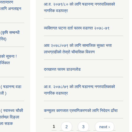
हस्तान्तरण
आ.व. २०७९/८० को लागि षडानन्द नगरपालिकाको
को लागि अनलाइन
नागरिक वडापत्र
व्यक्तिगत घटना दर्ता फारम वडागत २०७८-७९
(कृषि सम्बन्धी
खरिद)
आव २०७८/०७९ को लागि सामाजिक सुरक्षा भत्ता
लाभग्राहीको तेस्रो चौमासिक विवरण
यको सूचना !
र्जिकल
दरखास्त फारम डाउनलोड
 ( षडानन्द वडा
आ.व. २०७८/७९ को लागि षडानन्द नगरपालिकाको
ाली )
नागरिक वडापत्र
( स्वास्थ्य चौकी
कन्सुलर कागजात प्रमाणिकरणको लागि निदेदन ढाँचा
्तम्छा दिङ्ला
खोला सडक
Pages
1
2
3
next ›