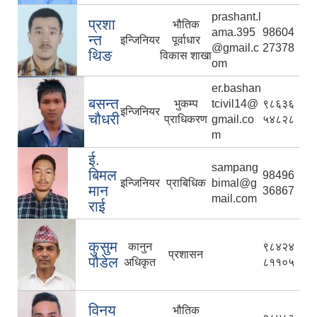
prashant.l
प्रशा
भौतिक
ama.395
98604
न्त
इन्जिनियर
पूर्वाधार
@gmail.c
27378
थिङ
विकास शाखा
om
er.bashan
बसन्त
भुकम्प
tcivil14@
९८६३६
इन्जिनियर
चौधरी
प्राधिकरण
gmail.co
५४८२८
m
ई.
sampang
बिमल
98496
इन्जिनियर
प्राबिधिक
bimal@g
मान
36867
mail.com
राई
कुसुम
कानुन
९८४२४
प्रशासन
पौडेल
अधिकृत
८११०५
विनय
भौतिक