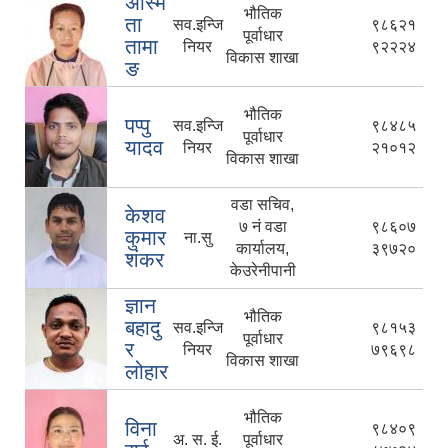
अस्मि
भौतिक
ता
सव.इन्जि
९८६२१
पूर्वाधार
तामा
नियर
९२२२४
विकास शाखा
ङ
भौतिक
पप्पु
सव.इन्जि
९८४८५
पूर्वाधार
यादव
नियर
२१०१२
विकास शाखा
वडा सचिव,
केशव
७ नं वडा
९८६०७
कुमार
ना.सु
कार्यालय,
३९७२०
शंकर
केउरेनीपानी
ज्ञान
भौतिक
बहादु
सव.इन्जि
९८१५३
पूर्वाधार
र
नियर
७९६९८
विकास शाखा
लोहार
भौतिक
विना
९८४०९
अ. स. ई.
पूर्वाधार