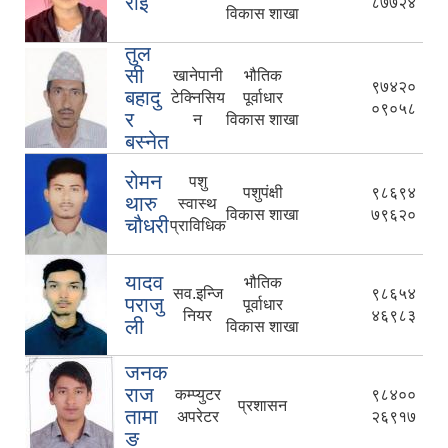
राई
८७७२४
विकास शाखा
तुल
सी
खानेपानी
भौतिक
९७४२०
बहादु
टेक्निसिय
पूर्वाधार
०९०५८
र
न
विकास शाखा
बस्नेत
रोमन
पशु
पशुपंक्षी
९८६९४
थारु
स्वास्थ
विकास शाखा
७९६२०
चौधरी
प्राविधिक
यादव
भौतिक
सव.इन्जि
९८६५४
पराजु
पूर्वाधार
नियर
४६९८३
ली
विकास शाखा
जनक
राज
कम्प्युटर
९८४००
प्रशासन
तामा
अपरेटर
२६९१७
ङ