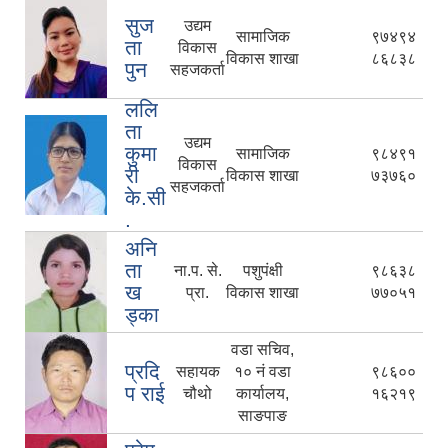
सुज
उद्यम
सामाजिक
९७४९४
ता
विकास
विकास शाखा
८६८३८
पुन
सहजकर्ता
ललि
ता
उद्यम
कुमा
सामाजिक
९८४९१
विकास
री
विकास शाखा
७३७६०
सहजकर्ता
के.सी
.
अनि
ता
ना.प. से.
पशुपंक्षी
९८६३८
ख
प्रा.
विकास शाखा
७७०५१
ड्का
वडा सचिव,
प्रदि
सहायक
१० नं वडा
९८६००
प राई
चौथो
कार्यालय,
१६२१९
साङपाङ