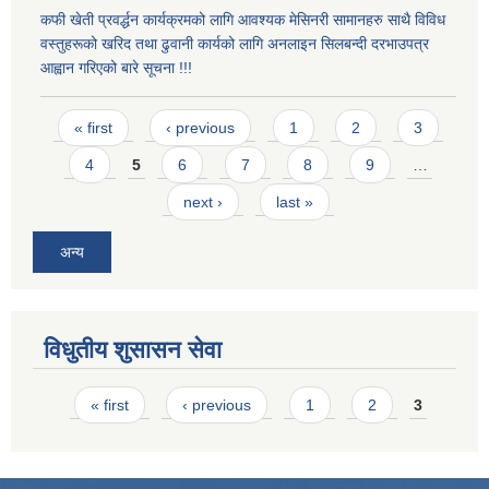
कफी खेती प्रवर्द्धन कार्यक्रमको लागि आवश्यक मेसिनरी सामानहरु साथै विविध
वस्तुहरूको खरिद तथा ढुवानी कार्यको लागि अनलाइन सिलबन्दी दरभाउपत्र
आह्वान गरिएको बारे सूचना !!!
Pages
« first
‹ previous
1
2
3
4
5
6
7
8
9
…
next ›
last »
अन्य
विधुतीय शुसासन सेवा
Pages
« first
‹ previous
1
2
3