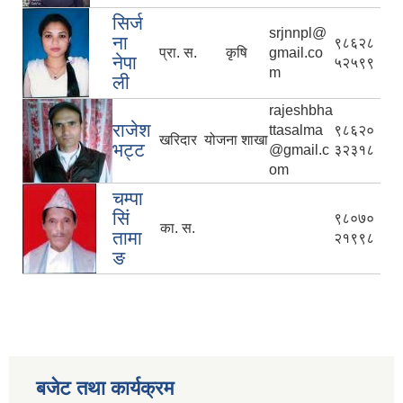
सिर्ज
srjnnpl@
ना
९८६२८
प्रा. स.
कृषि
gmail.co
नेपा
५२५९९
m
ली
rajeshbha
राजेश
ttasalma
९८६२०
खरिदार
योजना शाखा
भट्ट
@gmail.c
३२३१८
om
चम्पा
सिं
९८०७०
का. स.
तामा
२१९९८
ङ
बजेट तथा कार्यक्रम