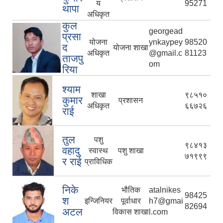
य
95271
थापा
अधिकृत
कुल
georgead
प्रसा
योजना
ynkaypey
98520
द
योजना शाखा
अधिकृत
@gmail.c
81123
ताजपु
om
रिया
श्याम
शाखा
९८५१०
कुमार
प्रशासन
अधिकृत
६६७२६
राई
तुल
पशु
९८४१३
वहादु
स्वास्थ
पशु शाखा
७१९९९
र राई
प्राविधिक
निके
भौतिक
atalnikes
98425
श
इन्जिनियर
पूर्वाधार
h7@gmai
82694
अटल
विकास शाखा
l.com