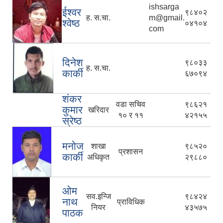
ishsarga
ईश्वर
९८४०२
ह. स.चा.
m@gmail.
श्वेष्ठ
०४१०४
com
दिनेश
९८०३३
ह. स.चा.
कार्की
६७०९४
शंकर
वडा सचिव
९८६२१
कुमार
खरिदार
१० र ११
४२१५५
स्रेष्ठ
मनोज
शाखा
९८५२०
प्रशासन
कार्की
अधिकृत
२९८८०
ओम
सव.इन्जि
९८४२४
नाथ
प्राविधिक
नियर
४३५७५
पाठक