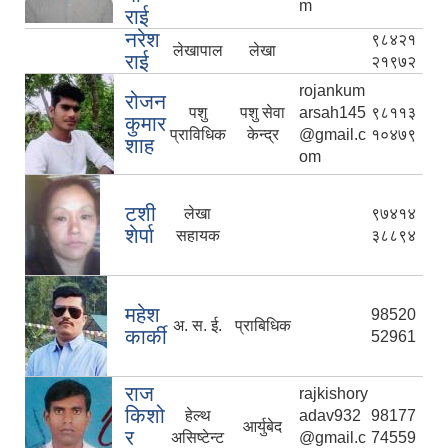
m
राई
नरेश
९८४२१
लेखापाल
लेखा
राई
२१९७२
rojankum
रोजन
पशु
पशु सेवा
arsah145
९८११३
कुमार
प्राविधिक
केन्द्र
@gmail.c
१०४७९
शाह
om
टशी
लेखा
९७४१४
शेर्पा
सहायक
३८८९४
महेश
98520
अ. स. ई.
प्राबिधिक
कार्की
52961
राज
rajkishory
किशो
हेल्थ
adav932
98177
आर्युबेद
र
असिष्टेन्ट
@gmail.c
74559