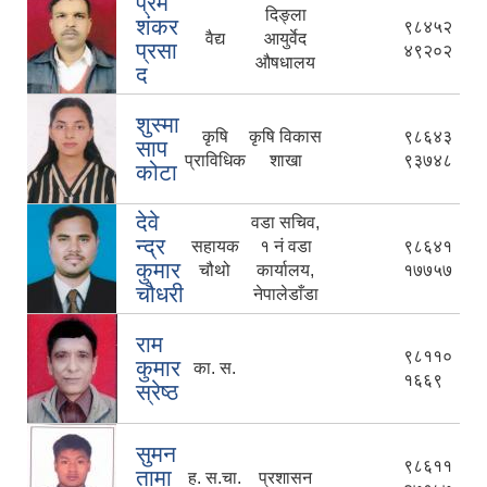
प्रेम
दिङ्ला
शंकर
९८४५२
वैद्य
आयुर्वेद
प्रसा
४९२०२
औषधालय
द
शुस्मा
कृषि
कृषि विकास
९८६४३
साप
प्राविधिक
शाखा
९३७४८
कोटा
देवे
वडा सचिव,
न्द्र
सहायक
१ नं वडा
९८६४१
कुमार
चौथो
कार्यालय,
१७७५७
चौधरी
नेपालेडाँडा
राम
९८११०
कुमार
का. स.
१६६९
स्रेष्ठ
सुमन
९८६११
तामा
ह. स.चा.
प्रशासन