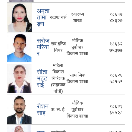
अमृता
स्वास्थ्य
९८६१७
तामा
स्टाफ नर्स
शाखा
४४३२७
ङ्ग
सरोज
भौतिक
सव.इन्जि
९८६३२
परिया
पूर्वाधार
नियर
७५३७७
र
विकास शाखा
महिला
सीता
विकास
सामाजिक
९८६२६
भट्ट
निरिक्षक
विकास शाखा
५८१५१
राई
(सहायक
पाँचौ)
भौतिक
रोशन
९८६२९
अ. स. ई.
पूर्वाधार
साह
३५५२८
विकास शाखा