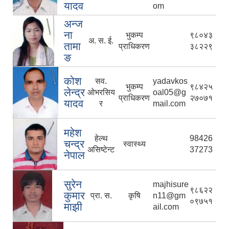
यादव
om
अन्ज
ना
भुकम्प
९८०४३
अ. स. ई.
तामा
प्राधिकरण
३८२२९
ङ
कोश
सव.
yadavkos
भुकम्प
९८४२५
लेन्द्र
ओभरसिय
oal05@g
प्राधिकरण
२७०७१
यादव
र
mail.com
महेश
हेल्थ
98426
चन्द्र
स्वास्थ्य
असिष्टेन्ट
37273
नेपाल
सुरेन
majhisure
९८६२२
कुमार
प्रा. स.
कृषि
n11@gm
०९७५१
माझी
ail.com