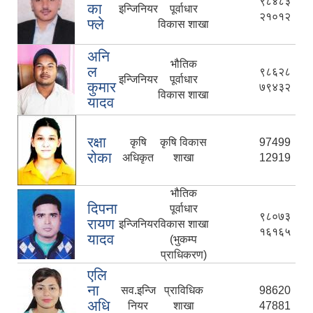
९८४८३
का
इन्जिनियर
पूर्वाधार
२१०१२
फ्ले
विकास शाखा
अनि
भौतिक
ल
९८६२८
इन्जिनियर
पूर्वाधार
कुमार
७९४३२
विकास शाखा
यादव
रक्षा
कृषि
कृषि विकास
97499
रोका
अधिकृत
शाखा
12919
भौतिक
दिपना
पूर्वाधार
९८०७३
रायण
इन्जिनियर
विकास शाखा
१६१६५
यादव
(भुकम्प
प्राधिकरण)
एलि
ना
सव.इन्जि
प्राविधिक
98620
अधि
नियर
शाखा
47881