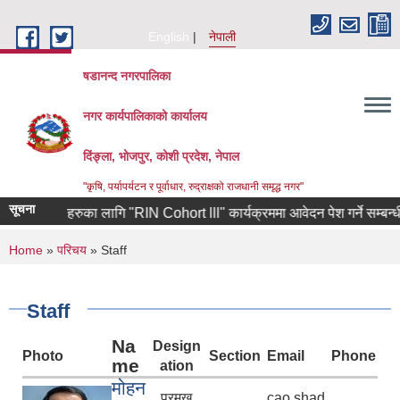
Skip to main content
English
नेपाली
षडानन्द नगरपालिका
नगर कार्यपालिकाको कार्यालय
दिंङ्ला, भोजपुर, कोशी प्रदेश, नेपाल
"कृषि, पर्यापर्यटन र पूर्वाधार, रुद्राक्षको राजधानी समृद्ध नगर"
सूचना
उद्यमीहरुका लागि "RIN Cohort lll" कार्यक्रममा आवेदन पेश गर्ने सम्बन्धी श्री य
You are here
Home
»
परिचय
» Staff
Staff
Na
Design
Photo
Section
Email
Phone
me
ation
मोहन
प्रमुख
cao.shad