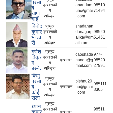
प्रसा
प्रशासकी
anandam
98510
द
य
un@gmai
71494
चापा
अधिकृत
l.com
गाईँ
बिनोद
प्रमुख
shadanan
कुमार
प्रशासकी
danagarp
98520
भण्डा
य
alika@gm
51451
री
अधिकृत
ail.com
गणेश
प्रमुख
caoshada
977-
विक्र
प्रशासकी
प्रशासन
nanda@g
98520
म
य
mail.com
27991
बस्नेत
अधिकृत
विष्णु
प्रमुख
प्रसा
bishnu20
प्रशासकी
985111
द
प्रशासन
nu@gmai
य
8305
कोई
l.com
अधिकृत
राला
प्रमुख
ध्यान
प्रशासकी
98511
कुमार
प्रशासन