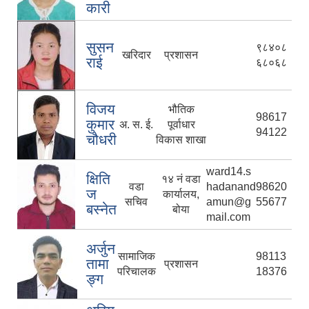
कारी
सुसन
९८४०८
खरिदार
प्रशासन
राई
६८०६८
विजय
भौतिक
98617
कुमार
अ. स. ई.
पूर्वाधार
94122
चौधरी
विकास शाखा
ward14.s
क्षिति
१४ नं वडा
वडा
hadanand
98620
ज
कार्यालय,
सचिव
amun@g
55677
बस्नेत
बोया
mail.com
अर्जुन
सामाजिक
98113
तामा
प्रशासन
परिचालक
18376
ङ्ग