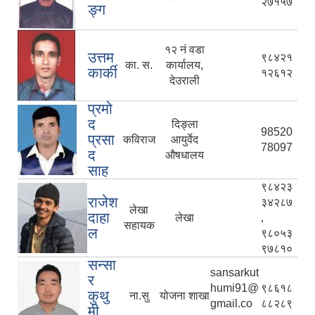
२७१५७
ङ्ग
१२ नं वडा
उत्तम
९८४२१
का. स.
कार्यालय,
कार्की
१२६१२
देउराली
प्रमो
द
दिङ्ला
98520
प्रसा
कविराज
आयुर्वेद
78097
द
औषधालय
साह
९८४२३
राजेश
३४२८७
लेखा
दाहा
लेखा
,
सहायक
ल
९८०५३
९७८१०
सन्सा
sansarkut
र
humi91@
९८६१८
कुथु
ना.सु
योजना शाखा
gmail.co
८८२८९
मी