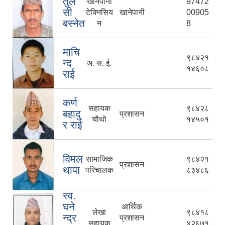
तुल
खानेपानी
97472
सी
टेक्निसिय
खानेपानी
00905
बस्नेत
न
8
माचि
९८४२१
न्द
अ. स. ई.
१४६०८
राई
कर्ण
सहायक
९८४२८
बहादु
प्रशासन
चौथो
१४५०१
र राई
विमल
सामाजिक
९८४२१
प्रशासन
थापा
परिचालक
८३४८६
स्व.
घने
आर्थिक
लेखा
९८४१८
न्द्र
प्रशासन
सहायक
४२६७१