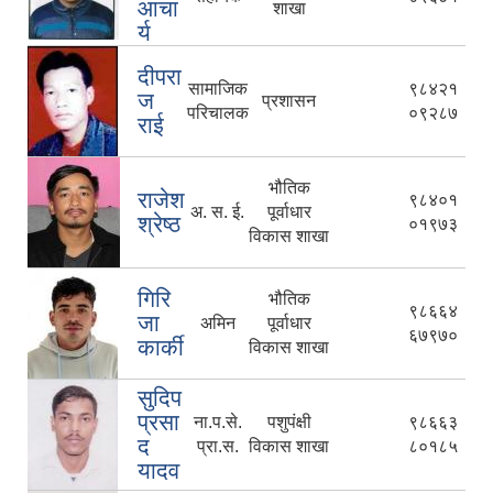
आचा
शाखा
र्य
दीपरा
सामाजिक
९८४२१
ज
प्रशासन
परिचालक
०९२८७
राई
भौतिक
राजेश
९८४०१
अ. स. ई.
पूर्वाधार
श्रेष्ठ
०१९७३
विकास शाखा
गिरि
भौतिक
९८६६४
जा
अमिन
पूर्वाधार
६७९७०
कार्की
विकास शाखा
सुदिप
प्रसा
ना.प.से.
पशुपंक्षी
९८६६३
द
प्रा.स.
विकास शाखा
८०१८५
यादव