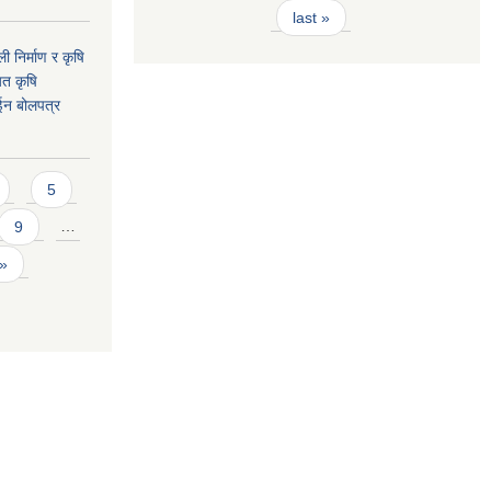
last »
ी निर्माण र कृषि
यत कृषि
ईन बोलपत्र
5
9
…
 »