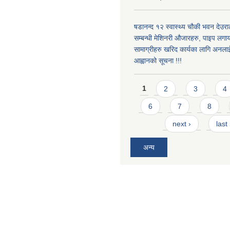
षडानन्द १२ स्वास्थ्य चौकी भवन देउराल
सम्बन्धी मेशिनरी औजारहरु, पाइप लगा
सामाग्रीहरु खरिद कार्यका लागि अनला
आह्वानको सूचना !!!
Pages
1
2
3
4
6
7
8
next ›
last
अन्य