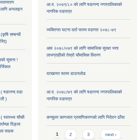
हस्तान्तरण
आ.व. २०७९/८० को लागि षडानन्द नगरपालिकाको
को लागि अनलाइन
नागरिक वडापत्र
व्यक्तिगत घटना दर्ता फारम वडागत २०७८-७९
(कृषि सम्बन्धी
खरिद)
आव २०७८/०७९ को लागि सामाजिक सुरक्षा भत्ता
लाभग्राहीको तेस्रो चौमासिक विवरण
यको सूचना !
र्जिकल
दरखास्त फारम डाउनलोड
 ( षडानन्द वडा
आ.व. २०७८/७९ को लागि षडानन्द नगरपालिकाको
ाली )
नागरिक वडापत्र
( स्वास्थ्य चौकी
कन्सुलर कागजात प्रमाणिकरणको लागि निदेदन ढाँचा
्तम्छा दिङ्ला
खोला सडक
Pages
1
2
3
next ›