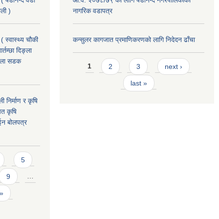
 ( षडानन्द वडा
आ.व. २०७८/७९ को लागि षडानन्द नगरपालिकाको
ाली )
नागरिक वडापत्र
( स्वास्थ्य चौकी
कन्सुलर कागजात प्रमाणिकरणको लागि निदेदन ढाँचा
्तम्छा दिङ्ला
खोला सडक
Pages
1
2
3
next ›
last »
ी निर्माण र कृषि
यत कृषि
ईन बोलपत्र
5
9
…
 »