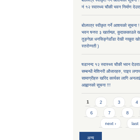
बोलपत्र स्वीकृत गर्ने आशयको सूचना !
नं १२ स्वास्थ्य चौकी भवन निर्माण देउर
बोलपत्र स्वीकृत गर्ने आशयको सूचना ! 
भवन षनपा ३ खार्तम्छा, कुदाककाउले खार
तुङ्गेछा धनसिङ्गेडाँडा देखी नखुवा 
स्तरोन्नती )
षडानन्द १२ स्वास्थ्य चौकी भवन देउराल
सम्बन्धी मेशिनरी औजारहरु, पाइप लगा
सामाग्रीहरु खरिद कार्यका लागि अनला
आह्वानको सूचना !!!
Pages
1
2
3
4
6
7
8
next ›
last
अन्य