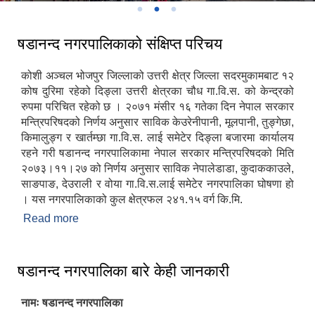
षडानन्द नगरपालिकाको संक्षिप्त परिचय
कोशी अञ्चल भोजपुर जिल्लाको उत्तरी क्षेत्र जिल्ला सदरमुकामबाट १२
कोष दुरिमा रहेको दिङ्ला उत्तरी क्षेत्रका चौध गा.वि.स. को केन्द्रको
रुपमा परिचित रहेको छ । २०७१ मंसीर १६ गतेका दिन नेपाल सरकार
मन्त्रिपरिषदको निर्णय अनुसार साविक केउरेनीपानी, मूलपानी, तुङ्गेछा,
किमालुङ्ग र खार्तम्छा गा.वि.स. लाई समेटेर दिङ्ला बजारमा कार्यालय
रहने गरी षडानन्द नगरपालिकामा नेपाल सरकार मन्त्रिपरिषदको मिति
२०७३।११।२७ को निर्णय अनुसार साविक नेपालेडाडा, कुदाककाउले,
साङपाङ, देउराली र वोया गा.वि.स.लाई समेटेर नगरपालिका घोषणा हो
। यस नगरपालिकाको कुल क्षेत्रफल २४१.१५ वर्ग कि.मि.
Read more
about षडानन्द नगरपालिकाको संक्षिप्त परिचय
षडानन्द नगरपालिका बारे केही जानकारी
नामः षडानन्द नगरपालिका