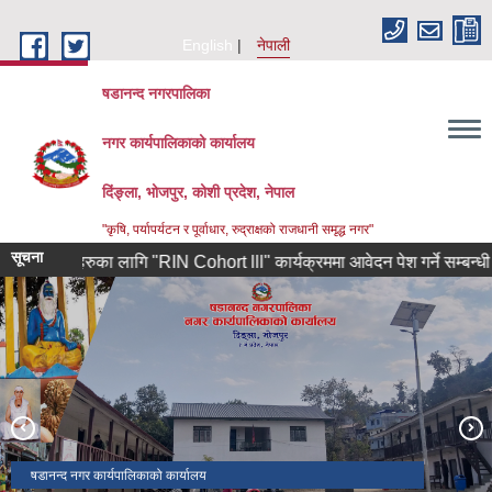
Skip to main content
English
नेपाली
षडानन्द नगरपालिका
नगर कार्यपालिकाको कार्यालय
दिंङ्ला, भोजपुर, कोशी प्रदेश, नेपाल
"कृषि, पर्यापर्यटन र पूर्वाधार, रुद्राक्षको राजधानी समृद्ध नगर"
सूचना
द्यमीहरुका लागि "RIN Cohort lll" कार्यक्रममा आवेदन पेश गर्ने सम्बन्धी श्री यु
रामचन्द्र मन्दिर परिसर
षडानन्द नगर कार्यपालिकाको कार्यालय
ऐतिहासिक दिंला बजारमा नाचिने लाखे नाच