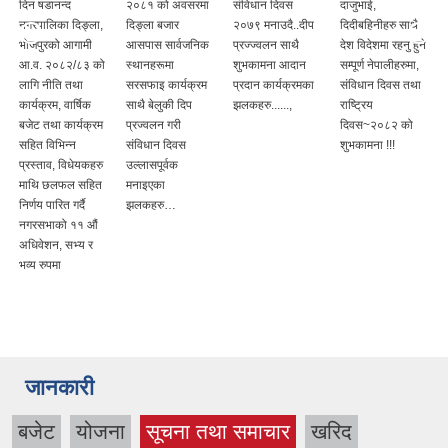
दिन षडानन्द
२०८१ को अवसरमा
संविधान दिवस
दाजुभाई,
नगरपालिका दिङ्ला,
दिङ्ला बजार
२०७९ मनाउदै..दीप
दिदीबहिनीहरु साथै
भोजपुरको आगामी
आसपास सार्वजनिक
प्रज्ज्वलन साथै
देश विदेशमा रहनु हुने
आ.व. २०८२/८३ को
स्थानहरूमा
शुभकामना आदान
सम्पूर्ण नेपालीहरुमा,
लागि नीति तथा
सरसफाइ कार्यक्रम
प्रदान कार्यक्रमका
संविधान दिवस तथा
कार्यक्रम, वार्षिक
साथै बेलुकी दिप
झलकहरु......,
राष्ट्रिय
बजेट तथा कार्यक्रम
प्रज्वलन गरी
दिवस~२०८२ को
सहित विभिन्न
संविधान दिवस
शुभकामना !!!
प्रस्ताव, विधेयकहरु
उल्लासपूर्वक
माथि छलफल सहित
मनाइएका
निर्णय पारित गर्दै
झलकहरु…
नगरसभाको ११ औं
अधिवेशन, सभ्य र
भव्य रुपमा
जानकारी
बजेट
योजना
सूचना तथा समाचार
खरिद
(active tab)