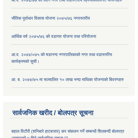
आ.व. २०७६/७७ को लागि नगर तथा वडास्तरीय क्रियाकलापगत योजनाहरु
भौतिक पूर्वाधार विकास योजना २०७५/७६ नगरस्तरीय
आर्थिक वर्ष २०७५/७६ को वडागत योजना तथा परियोजना
आ.व. २०७४/०७५ को षडानन्द नगरपालिकाको नगर तथा वडास्तरिय
कार्यक्रमको सुची।
आ. ब. २०७४/७५ मा सञ्चालित १० लाख भन्दा माथिका योजनाको बिवरणहरु
सार्वजनिक खरीद / बोलपत्र सूचना
बहाल विटौरी (शनिबारे हाटबजार) कर संकलन गर्ने सम्बन्धी शिलबन्दी बोलपत्र
आव्हानको ७ दिने सार्वजनिक सूचना !!!