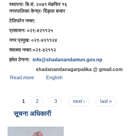
स्थापनाः बि.सं. २०७१ मंङसिर १६
नगरपालिका केन्द्रः दिंङ्ला बजार
टेलिफोन नम्बर:
प्रशासनः ०२९-४२११२५
नगर प्रमुखः ०२९-४२११२४
फ्याक्स नम्बर:०२९-४२११२
इमेल ठेगाना:
info@shadanandamun.gov.np
shadanandanagarpalika @ gmail.com
Read more
about षडानन्द नगरपालिका बारे केही जानकारी
English
Pages
1
2
3
next ›
last »
सूचना अधिकारी