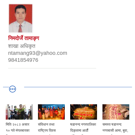
निमदोर्जे तामाङ्ग
शाखा अधिकृत
ntamang93@yahoo.com
9841854976
मिति २०८२ असार
संविधान तथा
षडानन्द नगरपालिका
समस्त षडानन्द
१० गते मंगलबारका
राष्ट्रिय दिवस
दिङ्लामा आठौैं
नगरबासी आमा, बुवा,