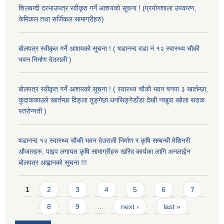
शिलबन्दी दरभाउपत्र स्वीकृत गर्ने आशयको सूचना ! (प्रयोगशाला उपकरण,
केमिकल तथा सर्जिकल सामाग्रीहरु)
बोलपत्र स्वीकृत गर्ने आशयको सूचना ! ( षडानन्द वडा नं १२ स्वास्थ्य चौकी
भवन निर्माण देउराली )
बोलपत्र स्वीकृत गर्ने आशयको सूचना ! ( स्वास्थ्य चौकी भवन षनपा ३ खार्तम्छा,
कुदाककाउले खार्तम्छा दिङ्ला तुङ्गेछा धनसिङ्गेडाँडा देखी नखुवा खोला सडक
स्तरोन्नती )
षडानन्द १२ स्वास्थ्य चौकी भवन देउराली निर्माण र कृषि सम्बन्धी मेशिनरी
औजारहरु, पाइप लगायत कृषि सामाग्रीहरु खरिद कार्यका लागि अनलाईन
बोलपत्र आह्वानको सूचना !!!
Pages
1
2
3
4
5
6
7
8
9
…
next ›
last »