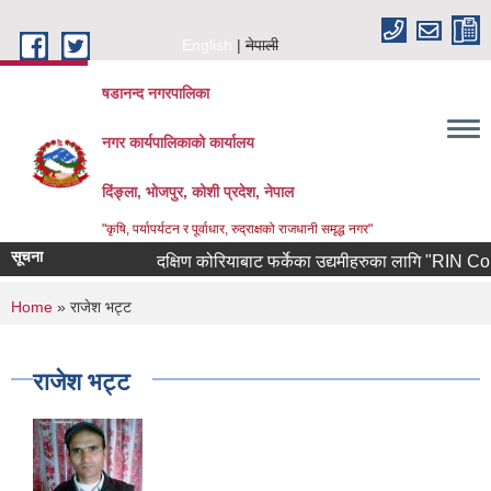
Skip to main content
English
नेपाली
षडानन्द नगरपालिका
नगर कार्यपालिकाको कार्यालय
दिंङ्ला, भोजपुर, कोशी प्रदेश, नेपाल
"कृषि, पर्यापर्यटन र पूर्वाधार, रुद्राक्षको राजधानी समृद्ध नगर"
सूचना
दक्षिण कोरियाबाट फर्केका उद्यमीहरुका लागि "RIN Cohort ll
You are here
Home
» राजेश भट्ट
राजेश भट्ट