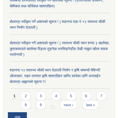
शिलबन्दी दरभाउपत्र स्वीकृत गर्ने आशयको सूचना ! (प्रयोगशाला उपकरण,
केमिकल तथा सर्जिकल सामाग्रीहरु)
बोलपत्र स्वीकृत गर्ने आशयको सूचना ! ( षडानन्द वडा नं १२ स्वास्थ्य चौकी
भवन निर्माण देउराली )
बोलपत्र स्वीकृत गर्ने आशयको सूचना ! ( स्वास्थ्य चौकी भवन षनपा ३ खार्तम्छा,
कुदाककाउले खार्तम्छा दिङ्ला तुङ्गेछा धनसिङ्गेडाँडा देखी नखुवा खोला सडक
स्तरोन्नती )
षडानन्द १२ स्वास्थ्य चौकी भवन देउराली निर्माण र कृषि सम्बन्धी मेशिनरी
औजारहरु, पाइप लगायत कृषि सामाग्रीहरु खरिद कार्यका लागि अनलाईन
बोलपत्र आह्वानको सूचना !!!
Pages
1
2
3
4
5
6
7
8
9
…
next ›
last »
अन्य