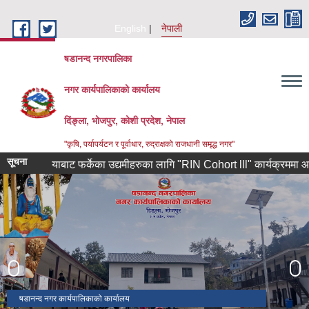
Skip to main content
English
नेपाली
षडानन्द नगरपालिका
नगर कार्यपालिकाको कार्यालय
दिंङ्ला, भोजपुर, कोशी प्रदेश, नेपाल
"कृषि, पर्यापर्यटन र पूर्वाधार, रुद्राक्षको राजधानी समृद्ध नगर"
सूचना
ण कोरियाबाट फर्केका उद्यमीहरुका लागि "RIN Cohort lll" कार्यक्रममा आवेदन पेश ग
रामचन्द्र मन्दिर परिसर
षडानन्द नगर कार्यपालिकाको कार्यालय
ऐतिहासिक दिंला बजारमा नाचिने लाखे नाच