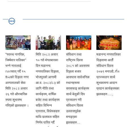
मिति २०८२ असार
संविधान तथा
षडानन्द नगरपालिका
समस्त षडानन्द
१० गते मंगलबारका
राष्ट्रिय दिवस
दिङ्लामा आठौैं
नगरबासी आमा, बुवा,
दिन षडानन्द
२०८१ को अवसरमा
संविधान दिवस
दाजुभाई,
नगरपालिका दिङ्ला,
दिङ्ला बजार
२०७९ मनाउदै..दीप
दिदीबहिनीहरु साथै
भोजपुरको आगामी
आसपास सार्वजनिक
प्रज्ज्वलन साथै
देश विदेशमा रहनु हुने
आ.व. २०८२/८३ को
स्थानहरूमा
शुभकामना आदान
सम्पूर्ण नेपालीहरुमा,
लागि नीति तथा
सरसफाइ कार्यक्रम
प्रदान कार्यक्रमका
संविधान दिवस तथा
कार्यक्रम, वार्षिक
साथै बेलुकी दिप
झलकहरु......,
राष्ट्रिय
बजेट तथा कार्यक्रम
प्रज्वलन गरी
दिवस~२०८२ को
सहित विभिन्न
संविधान दिवस
शुभकामना !!!
प्रस्ताव, विधेयकहरु
उल्लासपूर्वक
माथि छलफल सहित
मनाइएका
निर्णय पारित गर्दै
झलकहरु…