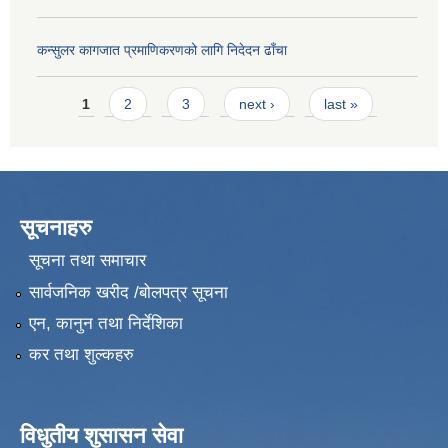
कन्सुलर कागजात प्रमाणिकरणको लागि निदेदन ढाँचा
Pages
1
2
3
next ›
last »
सूचनाहरु
सूचना तथा समाचार
सार्वजनिक खरीद /बोलपत्र सूचना
एन, कानुन तथा निर्देशिका
कर तथा शुल्कहरु
विधुतीय शुसासन सेवा