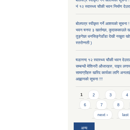
बोलपत्र स्वीकृत गर्ने आशयको सूचना !
नं १२ स्वास्थ्य चौकी भवन निर्माण देउर
बोलपत्र स्वीकृत गर्ने आशयको सूचना ! 
भवन षनपा ३ खार्तम्छा, कुदाककाउले खार
तुङ्गेछा धनसिङ्गेडाँडा देखी नखुवा 
स्तरोन्नती )
षडानन्द १२ स्वास्थ्य चौकी भवन देउराल
सम्बन्धी मेशिनरी औजारहरु, पाइप लगा
सामाग्रीहरु खरिद कार्यका लागि अनला
आह्वानको सूचना !!!
Pages
1
2
3
4
6
7
8
next ›
last
अन्य