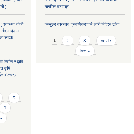
 ( षडानन्द वडा
आ.व. २०७८/७९ को लागि षडानन्द नगरपालिकाको
ाली )
नागरिक वडापत्र
( स्वास्थ्य चौकी
कन्सुलर कागजात प्रमाणिकरणको लागि निदेदन ढाँचा
्तम्छा दिङ्ला
खोला सडक
Pages
1
2
3
next ›
last »
ी निर्माण र कृषि
यत कृषि
ईन बोलपत्र
5
9
…
 »