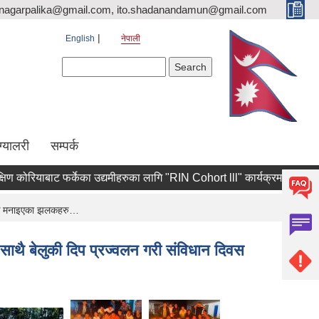
nagarpalika@gmail.com, ito.shadanandamun@gmail.com
English
नेपाली
Search form
Search
ग्यालरी
सम्पर्क
ोरियाबाट फर्केका उद्यमीहरुका लागि "RIN Cohort lll" कार्यक्रममा आवेदन पेश गर्न
र्वक मनाइएका झलकहरु…
थै बेलुकी दिप प्रज्वलन गरी संविधान दिवस