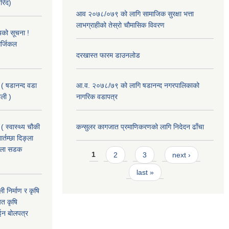
खरिद)
आव २०७८/०७९ को लागि सामाजिक सुरक्षा भत्ता
लाभग्राहीको तेस्रो चौमासिक विवरण
यको सूचना !
र्जिकल
दरखास्त फारम डाउनलोड
 ( षडानन्द वडा
आ.व. २०७८/७९ को लागि षडानन्द नगरपालिकाको
ाली )
नागरिक वडापत्र
( स्वास्थ्य चौकी
कन्सुलर कागजात प्रमाणिकरणको लागि निदेदन ढाँचा
्तम्छा दिङ्ला
खोला सडक
Pages
1
2
3
next ›
last »
ी निर्माण र कृषि
यत कृषि
ईन बोलपत्र