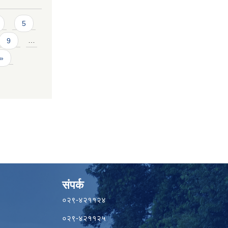
5
9
…
 »
संपर्क
०२९-४२११२४
०२९-४२११२५