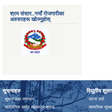
श्रम संसार..नयाँ रोजगारीका
अवसरहरू खोज्नुहोस्
सूचनाहरु
विधुतीय शुस
सूचना तथा समाचार
घटना दर्ता
सार्वजनिक खरीद /बोलपत्र सूचना
सामाजिक सुरक्ष