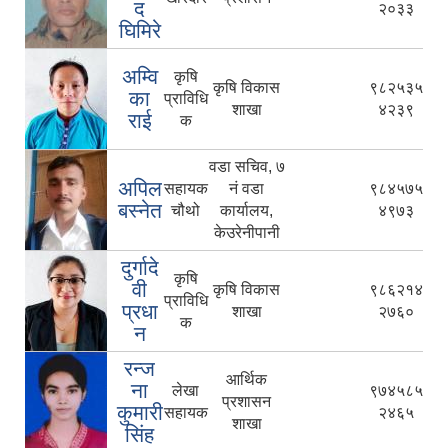
द
२०३३
घिमिरे
अम्वि
कृषि
कृषि विकास
९८२५३५
का
प्राविधि
शाखा
४२३९
राई
क
वडा सचिव, ७
अपिल
सहायक
नं वडा
९८४५७५
बस्नेत
चौथो
कार्यालय,
४९७३
केउरेनीपानी
दुर्गादे
कृषि
वी
कृषि विकास
९८६२१४
प्राविधि
प्रधा
शाखा
२७६०
क
न
रन्ज
आर्थिक
ना
लेखा
९७४५८५
प्रशासन
कुमारी
सहायक
२४६५
शाखा
सिंह