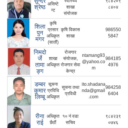
सुन्दर
स्वास्थ्य
९८४२०९
असिष्टे
श्रेष्ठ
शाखा
८४०४
न्ट
संयोजक
कृषि
शिला
प्रसार
कृषि विकास
986550
पुन
अधिकृत
शाखा
5847
मगर
(सातौं)
निमदो
रोजगार
ntamang93
र्जे
शाखा
संयोजक,
984185
@yahoo.co
तामा
अधिकृत
रोजगार सेवा
4976
m
ङ्ग
केन्द्र
डम्बर
सूचना
ito.shadana
सुचना तथा
984258
कुमार
प्रविधि
nda@gmail
प्रविधी
6404
लिम्बू
अधिकृत
.com
रीना
अधिकृत
१० नं वडा
९८४२३९
राई
छैठौं
सचिव
०७४६