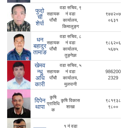
वडा सचिव, ९
फुदो
सहायक
नं वडा
९७४२०७
र्ची
पाँचौ
कार्यालय,
०६३१
शेर्पा
किमालुङ्ग
वडा सचिव, ८
धन
सहायक
नं वडा
९८६२०६
बहादुर
पाँचौ
कार्यालय,
५६७५
तामाङ
तुङ्गेछा
खेमव
वडा सचिव, ५
न्धु
सहायक
नं वडा
986200
अधि
पाँचौ
कार्यालय,
2329
कारी
मुलपानी
कृषि
दिपेन
कृषि विकास
९८१९३८
प्राविधि
थापा
शाखा
९८००
क
१ नं वडा