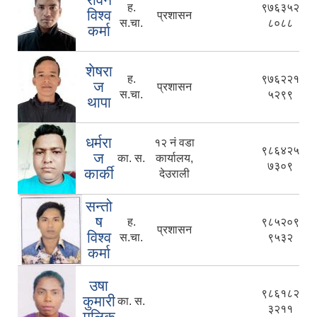
ह.
९७६३५२
विश्व
प्रशासन
स.चा.
८०८८
कर्मा
शेषरा
ह.
९७६२२१
ज
प्रशासन
स.चा.
५२९९
थापा
धर्मरा
१२ नं वडा
९८६४२५
ज
का. स.
कार्यालय,
७३०९
कार्की
देउराली
सन्तो
ष
ह.
९८५२०९
प्रशासन
विश्व
स.चा.
९५३२
कर्मा
उषा
९८६१८२
कुमारी
का. स.
३२११
मलिक