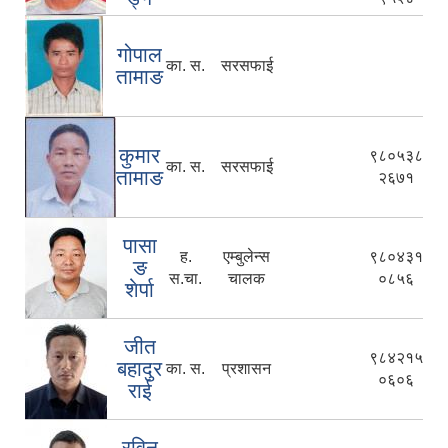
गोपाल
का. स.
सरसफाई
तामाङ
कुमार
९८०५३८
का. स.
सरसफाई
तामाङ
२६७१
पासा
ह.
एम्बुलेन्स
९८०४३१
ङ
स.चा.
चालक
०८५६
शेर्पा
जीत
९८४२१५
बहादुर
का. स.
प्रशासन
०६०६
राई
रविन