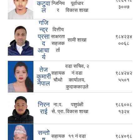
कटुवा
न्जिनिय
पूर्वाधार
३००७
ल
र
विकास शाखा
गजि
न्द्र
वित्तीय
प्रसा
साक्षरता
९८४२३४
सामी शाखा
द
सहजक
००६८
आचा
र्ता
र्य
वडा सचिव, २
तेज
सहायक
नं वडा
९८४२४२
कुमारी
चौथो
कार्यालय,
५५०१
नेपाल
कुदाककाउले
निरन
ना.प.
पशुपंक्षी
९८६००८
राई
से. प्रा.
विकास शाखा
१३२४
सन्तो
सहायक
११ नं वडा
९८४०९८
ष