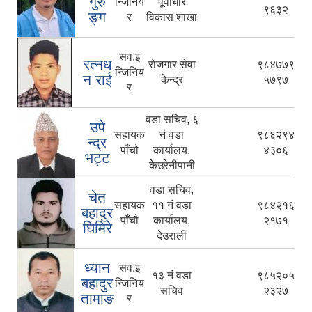
गुरु
न्जिनिय
पूर्वाधार
९६३२
ङ्ग
र
विकास शाखा
सव.इ
रत्नध
रोजगार सेवा
९८४७७९
न्जिनिय
न राई
केन्द्र
५७९७
र
वडा सचिव, ६
उपे
सहायक
नं वडा
९८६२९४
न्द्र
पाँचौ
कार्यालय,
४३०६
भट्ट
केउरेनीपानी
वडा सचिव,
चेत
सहायक
११ नं वडा
९८४२१६
बहादुर
पाँचौ
कार्यालय,
२१७१
घिमिरे
देउराली
ध्यान
सव.इ
१३ नं वडा
९८५२०५
बहादुर
न्जिनिय
सचिव
२३२७
तामाङ
र