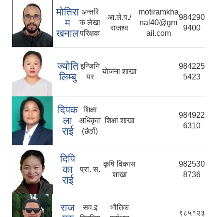
मोतिरा
अन्तरि
motiramkha
आ.ले.प./
984290
म
क लेखा
nal40@gm
राजश्व
9400
खनाल
परिक्षक
ail.com
ज्योति
इन्जिनि
984225
योजना शाखा
लिम्बु
यर
5423
दिपक
शिक्षा
984922
ला
अधिकृत
शिक्षा शाखा
6310
राई
(छैठौं)
दिपि
कृषि विकास
982530
का
प्रा. स.
शाखा
8736
राई
राज
सव.इ
भौतिक
९८५१२३