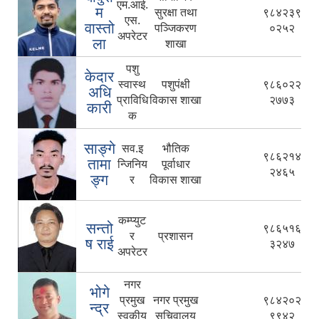
एम.आई.
म
सुरक्षा तथा
९८४२३९
एस.
वास्तो
पञ्जिकरण
०२५२
अपरेटर
ला
शाखा
पशु
केदार
स्वास्थ
पशुपंक्षी
९८६०२२
अधि
प्राविधि
विकास शाखा
२७७३
कारी
क
साङ्गे
सव.इ
भौतिक
९८६२१४
तामा
न्जिनिय
पूर्वाधार
२४६५
ङ्ग
र
विकास शाखा
कम्प्युट
सन्तो
९८६५१६
र
प्रशासन
ष राई
३२४७
अपरेटर
नगर
भोगे
प्रमुख
नगर प्रमुख
९८४२०२
न्द्र
स्वकीय
सचिवालय
९९४२