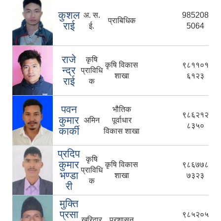
कुशल
अ. स.
985208
प्राबिधिक
राई
ई.
5064
राजे
कृषि
कृषि विकास
९८११०१
न्द्र
प्राविधि
शाखा
६१२३
राई
क
पवन
भौतिक
९८६२१२
कुमार
अमिन
पूर्वाधार
८३५०
कार्की
विकास शाखा
प्रदिप
कृषि
कुमार
कृषि विकास
९८६७७८
प्राविधि
भण्डा
शाखा
७३२३
क
री
मुक्ति
प्रसा
९८५२०५
खरिदार
प्रशासन