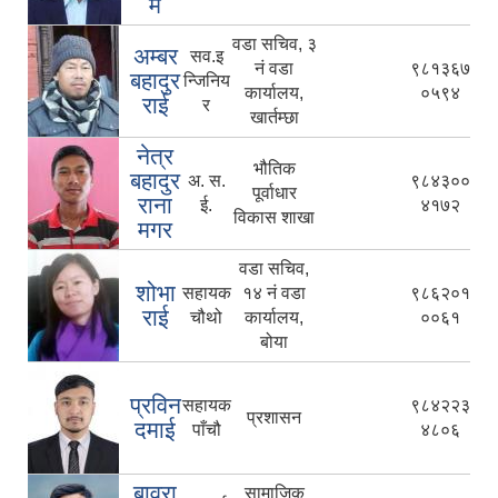
म
वडा सचिव, ३
अम्बर
सव.इ
नं वडा
९८१३६७
बहादुर
न्जिनिय
कार्यालय,
०५९४
राई
र
खार्तम्छा
नेत्र
भौतिक
बहादुर
अ. स.
९८४३००
पूर्वाधार
राना
ई.
४१७२
विकास शाखा
मगर
वडा सचिव,
शोभा
सहायक
१४ नं वडा
९८६२०१
राई
चौथो
कार्यालय,
००६१
बोया
प्रविन
सहायक
९८४२२३
प्रशासन
दमाई
पाँचौ
४८०६
बावुरा
सामाजिक