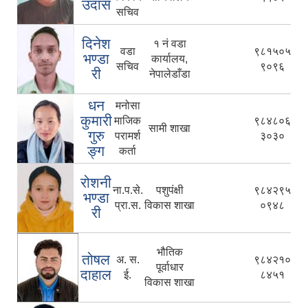
उदास
सचिव
दिनेश
१ नं वडा
वडा
९८१५०५
भण्डा
कार्यालय,
सचिव
९०९६
री
नेपालेडाँडा
धन
मनोसा
कुमारी
माजिक
९८४८०६
सामी शाखा
गुरु
परामर्श
३०३०
ङ्ग
कर्ता
रोशनी
ना.प.से.
पशुपंक्षी
९८४२९५
भण्डा
प्रा.स.
विकास शाखा
०९४८
री
भौतिक
तोषल
अ. स.
९८४२१०
पूर्वाधार
दाहाल
ई.
८४५१
विकास शाखा