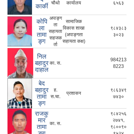
चौथो
कार्यालय
६५६३
कार्की
अपाङ्ग
कोपि
सामाजिक
ता
ला
विकास शाखा
९८४३८३
सहायता
तामा
(अपाङ्गता
३०२३
सहजक
ङ्ग
सहायता कक्ष)
र्ता
निल
984213
बहादुर
का. स.
8223
दाहाल
बेद
बहादुर
ह.
९८६३४९
प्रशासन
तामा
स.चा.
७४३०
ङ्ग
राजकु
९८४२५६
मार
२७४१,
का. स.
तामा
९८००९०
ङ्ग
९५२४