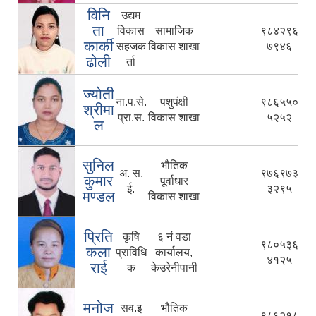
विनि
उद्यम
ता
विकास
सामाजिक
९८४२९६
कार्की
सहजक
विकास शाखा
७९४६
ढोली
र्ता
ज्योती
ना.प.से.
पशुपंक्षी
९८६५५०
श्रीमा
प्रा.स.
विकास शाखा
५२५२
ल
सुनिल
भौतिक
अ. स.
९७६९७३
कुमार
पूर्वाधार
ई.
३२९५
मण्डल
विकास शाखा
प्रिति
कृषि
६ नं वडा
९८०५३६
कला
प्राविधि
कार्यालय,
४१२५
राई
क
केउरेनीपानी
मनोज
सव.इ
भौतिक
९८६२१८