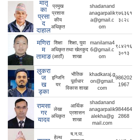
मातृ
प्रमुख
shadanand
का
प्रशास
anagarpalik
९७६३६१
प्रसा
कीय
a@gmail.c
३८२८
द
अधिकृत
om
दाहाल
मणिरा
शिक्षा
शिक्षा, युवा
manilama4
९८४२१६
म
अधिकृत
तथा खेलकुद
6@gmail.c
३०१३
तामाङ
(आठौं)
शाखा
om
लुकरा
भौतिक
khadkaraj.g
ज
इन्जिनि
986202
पूर्वाधार
on@gmail.
ख
यर
1967
विकास शाखा
com
ड्का
shadanand
रामसा
आर्थिक
लेखा
anagarpalik
984464
गर
प्रशासन
अधिकृत
alekha@g
2868
यादव
शाखा
mail.com
ष.न.पा.
हेल्थ