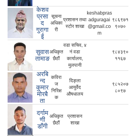
केशव
keshabpras
प्रसा
सूचना
प्रशासन तथा
adguragai
९८६९७१
द
अधिका
स्टोर शाखा
@gmail.co
९०७०
गुरागा
री
m
ई
वडा सचिव, ४
सुवास
अधिकृत
नं वडा
९८४३९०
तामाङ
छैठौं
कार्यालय,
११६७
मुलपानी
अरबि
कविरा
न्द
दिङ्ला
ज
९८५२०७
कुमार
आयुर्वेद
निरिक्ष
८०९७
मोरबै
औषधालय
क
ता
दर्गाम
अधिकृत
प्रशासन
णी
छैठौं
शाखा
डाँगी