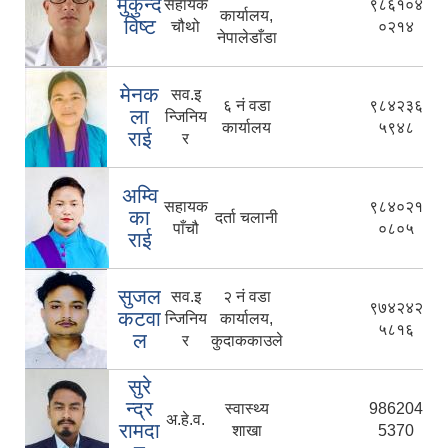
मुकुन्द
सहायक
९८६१०४
कार्यालय,
विष्ट
चौथो
०२१४
नेपालेडाँडा
मेनक
सव.इ
६ नं वडा
९८४२३६
ला
न्जिनिय
कार्यालय
५९४८
राई
र
अम्वि
सहायक
९८४०२१
का
दर्ता चलानी
पाँचौ
०८०५
राई
सुजल
सव.इ
२ नं वडा
९७४२४२
कटवा
न्जिनिय
कार्यालय,
५८१६
ल
र
कुदाककाउले
सुरे
न्द्र
स्वास्थ्य
986204
अ.हे.व.
रामदा
शाखा
5370