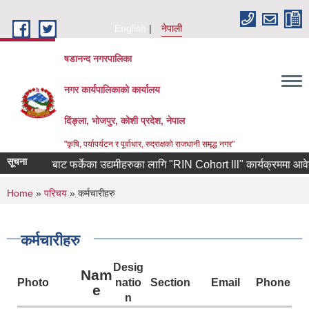
Skip to main content
English
नेपाली
षडानन्द नगरपालिका
नगर कार्यपालिकाको कार्यालय
दिंङ्ला, भोजपुर, कोशी प्रदेश, नेपाल
"कृषि, पर्यापर्यटन र पूर्वाधार, रुद्राक्षको राजधानी समृद्ध नगर"
सूचना
ोरियाबाट फर्केका उद्यमीहरुका लागि "RIN Cohort lll" कार्यक्रममा आवेदन पेश गर्न
You are here
Home
»
परिचय
» कर्मचारीहरु
कर्मचारीहरु
Desig
Nam
Photo
natio
Section
Email
Phone
e
n