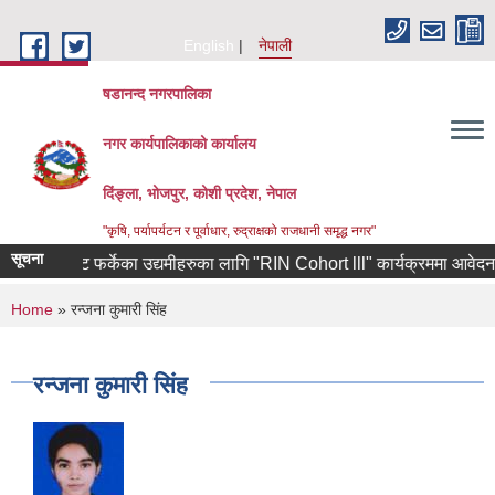
Skip to main content
English
नेपाली
षडानन्द नगरपालिका
नगर कार्यपालिकाको कार्यालय
दिंङ्ला, भोजपुर, कोशी प्रदेश, नेपाल
"कृषि, पर्यापर्यटन र पूर्वाधार, रुद्राक्षको राजधानी समृद्ध नगर"
सूचना
 कोरियाबाट फर्केका उद्यमीहरुका लागि "RIN Cohort lll" कार्यक्रममा आवेदन पेश गर्
You are here
Home
» रन्जना कुमारी सिंह
रन्जना कुमारी सिंह