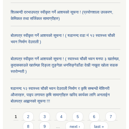
शिलबन्दी दरभाउपत्र स्वीकृत गर्ने आशयको सूचना ! (प्रयोगशाला उपकरण,
केमिकल तथा सर्जिकल सामाग्रीहरु)
बोलपत्र स्वीकृत गर्ने आशयको सूचना ! ( षडानन्द वडा नं १२ स्वास्थ्य चौकी
भवन निर्माण देउराली )
बोलपत्र स्वीकृत गर्ने आशयको सूचना ! ( स्वास्थ्य चौकी भवन षनपा ३ खार्तम्छा,
कुदाककाउले खार्तम्छा दिङ्ला तुङ्गेछा धनसिङ्गेडाँडा देखी नखुवा खोला सडक
स्तरोन्नती )
षडानन्द १२ स्वास्थ्य चौकी भवन देउराली निर्माण र कृषि सम्बन्धी मेशिनरी
औजारहरु, पाइप लगायत कृषि सामाग्रीहरु खरिद कार्यका लागि अनलाईन
बोलपत्र आह्वानको सूचना !!!
Pages
1
2
3
4
5
6
7
8
9
…
next ›
last »