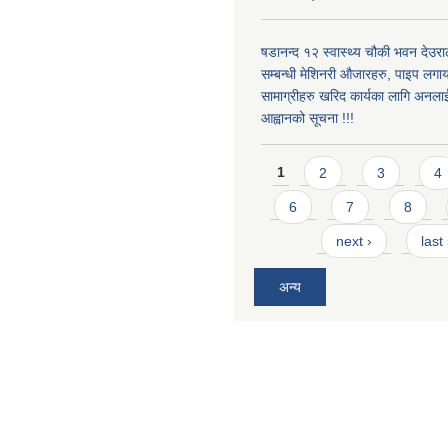
षडानन्द १२ स्वास्थ्य चौकी भवन देउराल
सम्बन्धी मेशिनरी औजारहरु, पाइप लगा
सामाग्रीहरु खरिद कार्यका लागि अनला
आह्वानको सूचना !!!
Pages
1
2
3
4
6
7
8
next ›
last
अन्य