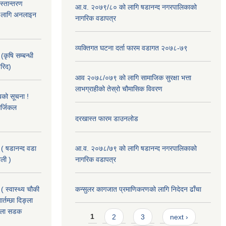
हस्तान्तरण
आ.व. २०७९/८० को लागि षडानन्द नगरपालिकाको
को लागि अनलाइन
नागरिक वडापत्र
व्यक्तिगत घटना दर्ता फारम वडागत २०७८-७९
(कृषि सम्बन्धी
खरिद)
आव २०७८/०७९ को लागि सामाजिक सुरक्षा भत्ता
लाभग्राहीको तेस्रो चौमासिक विवरण
यको सूचना !
र्जिकल
दरखास्त फारम डाउनलोड
 ( षडानन्द वडा
आ.व. २०७८/७९ को लागि षडानन्द नगरपालिकाको
ाली )
नागरिक वडापत्र
( स्वास्थ्य चौकी
कन्सुलर कागजात प्रमाणिकरणको लागि निदेदन ढाँचा
्तम्छा दिङ्ला
खोला सडक
Pages
1
2
3
next ›