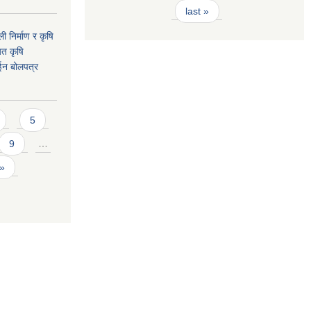
last »
ी निर्माण र कृषि
यत कृषि
ईन बोलपत्र
5
9
…
 »