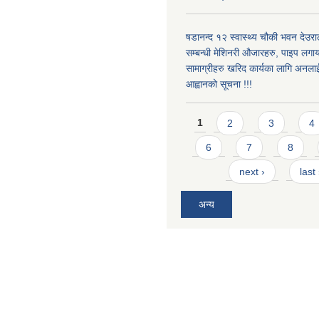
षडानन्द १२ स्वास्थ्य चौकी भवन देउराल
सम्बन्धी मेशिनरी औजारहरु, पाइप लगा
सामाग्रीहरु खरिद कार्यका लागि अनला
आह्वानको सूचना !!!
Pages
1
2
3
4
6
7
8
next ›
last
अन्य