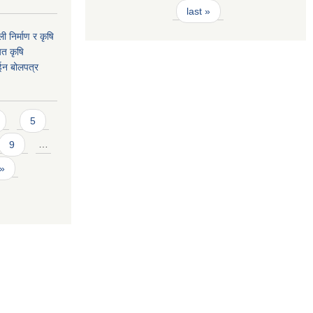
last »
ी निर्माण र कृषि
यत कृषि
ईन बोलपत्र
5
9
…
 »