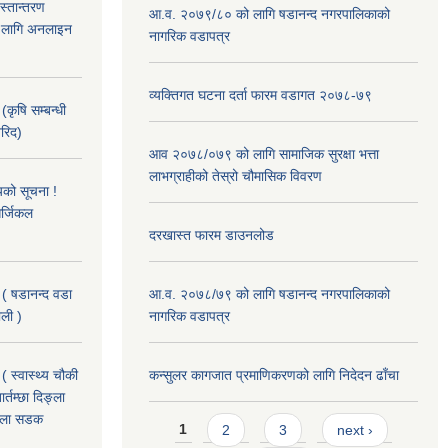
हस्तान्तरण
आ.व. २०७९/८० को लागि षडानन्द नगरपालिकाको
को लागि अनलाइन
नागरिक वडापत्र
व्यक्तिगत घटना दर्ता फारम वडागत २०७८-७९
(कृषि सम्बन्धी
खरिद)
आव २०७८/०७९ को लागि सामाजिक सुरक्षा भत्ता
लाभग्राहीको तेस्रो चौमासिक विवरण
यको सूचना !
र्जिकल
दरखास्त फारम डाउनलोड
 ( षडानन्द वडा
आ.व. २०७८/७९ को लागि षडानन्द नगरपालिकाको
ाली )
नागरिक वडापत्र
( स्वास्थ्य चौकी
कन्सुलर कागजात प्रमाणिकरणको लागि निदेदन ढाँचा
्तम्छा दिङ्ला
खोला सडक
Pages
1
2
3
next ›