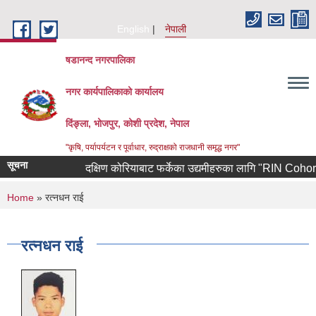
Skip to main content
English
नेपाली
षडानन्द नगरपालिका
नगर कार्यपालिकाको कार्यालय
दिंङ्ला, भोजपुर, कोशी प्रदेश, नेपाल
"कृषि, पर्यापर्यटन र पूर्वाधार, रुद्राक्षको राजधानी समृद्ध नगर"
सूचना
दक्षिण कोरियाबाट फर्केका उद्यमीहरुका लागि "RIN Cohort lll" क
You are here
Home
» रत्नधन राई
रत्नधन राई