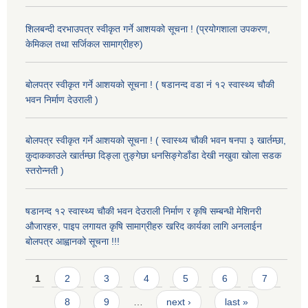
शिलबन्दी दरभाउपत्र स्वीकृत गर्ने आशयको सूचना ! (प्रयोगशाला उपकरण,
केमिकल तथा सर्जिकल सामाग्रीहरु)
बोलपत्र स्वीकृत गर्ने आशयको सूचना ! ( षडानन्द वडा नं १२ स्वास्थ्य चौकी
भवन निर्माण देउराली )
बोलपत्र स्वीकृत गर्ने आशयको सूचना ! ( स्वास्थ्य चौकी भवन षनपा ३ खार्तम्छा,
कुदाककाउले खार्तम्छा दिङ्ला तुङ्गेछा धनसिङ्गेडाँडा देखी नखुवा खोला सडक
स्तरोन्नती )
षडानन्द १२ स्वास्थ्य चौकी भवन देउराली निर्माण र कृषि सम्बन्धी मेशिनरी
औजारहरु, पाइप लगायत कृषि सामाग्रीहरु खरिद कार्यका लागि अनलाईन
बोलपत्र आह्वानको सूचना !!!
Pages
1
2
3
4
5
6
7
8
9
…
next ›
last »