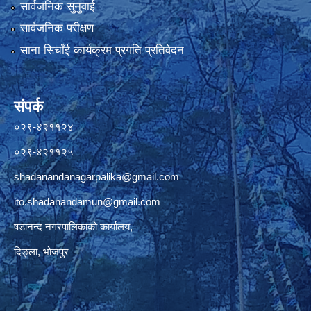
सार्वजनिक सुनुवाई
सार्वजनिक परीक्षण
साना सिचाँई कार्यक्रम प्रगति प्रतिवेदन
संपर्क
०२९-४२११२४
०२९-४२११२५
shadanandanagarpalika@gmail.com
ito.shadanandamun@gmail.com
षडानन्द नगरपालिकाको कार्यालय,
दिङ्ला, भोजपुर