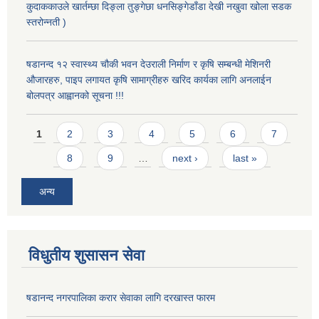
कुदाककाउले खार्तम्छा दिङ्ला तुङ्गेछा धनसिङ्गेडाँडा देखी नखुवा खोला सडक
स्तरोन्नती )
षडानन्द १२ स्वास्थ्य चौकी भवन देउराली निर्माण र कृषि सम्बन्धी मेशिनरी
औजारहरु, पाइप लगायत कृषि सामाग्रीहरु खरिद कार्यका लागि अनलाईन
बोलपत्र आह्वानको सूचना !!!
Pages
1
2
3
4
5
6
7
8
9
…
next ›
last »
अन्य
विधुतीय शुसासन सेवा
षडानन्द नगरपालिका करार सेवाका लागि दरखास्त फारम