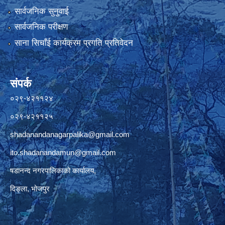
सार्वजनिक सुनुवाई
सार्वजनिक परीक्षण
साना सिचाँई कार्यक्रम प्रगति प्रतिवेदन
संपर्क
०२९-४२११२४
०२९-४२११२५
shadanandanagarpalika@gmail.com
ito.shadanandamun@gmail.com
षडानन्द नगरपालिकाको कार्यालय,
दिङ्ला, भोजपुर