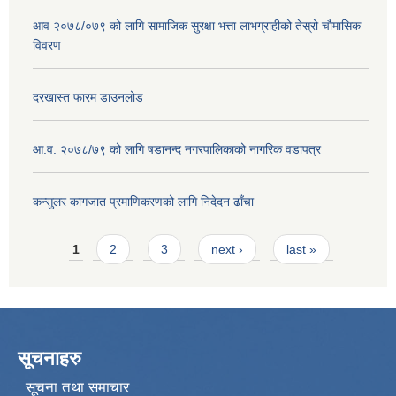
आव २०७८/०७९ को लागि सामाजिक सुरक्षा भत्ता लाभग्राहीको तेस्रो चौमासिक
विवरण
दरखास्त फारम डाउनलोड
आ.व. २०७८/७९ को लागि षडानन्द नगरपालिकाको नागरिक वडापत्र
कन्सुलर कागजात प्रमाणिकरणको लागि निदेदन ढाँचा
Pages
1
2
3
next ›
last »
सूचनाहरु
सूचना तथा समाचार