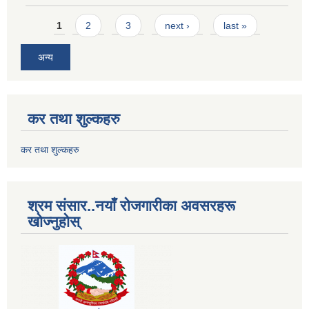
Pages
1
2
3
next ›
last »
अन्य
कर तथा शुल्कहरु
कर तथा शुल्कहरु
श्रम संसार..नयाँ रोजगारीका अवसरहरू
खोज्नुहोस्