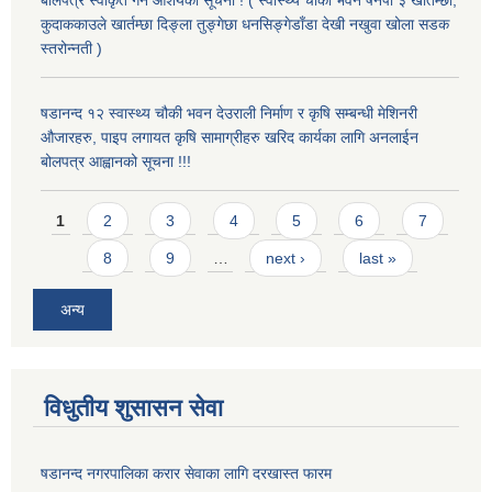
कुदाककाउले खार्तम्छा दिङ्ला तुङ्गेछा धनसिङ्गेडाँडा देखी नखुवा खोला सडक
स्तरोन्नती )
षडानन्द १२ स्वास्थ्य चौकी भवन देउराली निर्माण र कृषि सम्बन्धी मेशिनरी
औजारहरु, पाइप लगायत कृषि सामाग्रीहरु खरिद कार्यका लागि अनलाईन
बोलपत्र आह्वानको सूचना !!!
Pages
1
2
3
4
5
6
7
8
9
…
next ›
last »
अन्य
विधुतीय शुसासन सेवा
षडानन्द नगरपालिका करार सेवाका लागि दरखास्त फारम