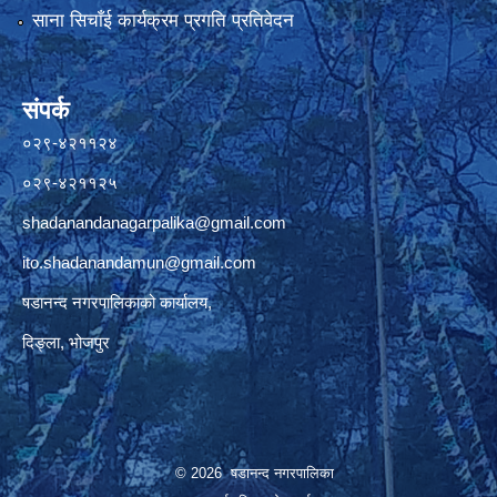
साना सिचाँई कार्यक्रम प्रगति प्रतिवेदन
संपर्क
०२९-४२११२४
०२९-४२११२५
shadanandanagarpalika@gmail.com
ito.shadanandamun@gmail.com
षडानन्द नगरपालिकाको कार्यालय,
दिङ्ला, भोजपुर
© 2026 षडानन्द नगरपालिका