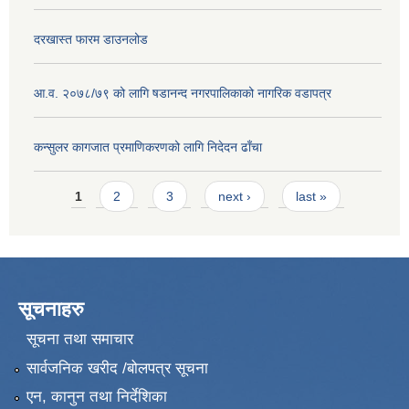
दरखास्त फारम डाउनलोड
आ.व. २०७८/७९ को लागि षडानन्द नगरपालिकाको नागरिक वडापत्र
कन्सुलर कागजात प्रमाणिकरणको लागि निदेदन ढाँचा
Pages
1
2
3
next ›
last »
सूचनाहरु
सूचना तथा समाचार
सार्वजनिक खरीद /बोलपत्र सूचना
एन, कानुन तथा निर्देशिका