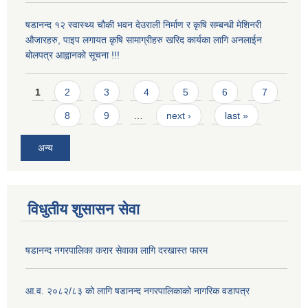
षडानन्द १२ स्वास्थ्य चौकी भवन देउराली निर्माण र कृषि सम्बन्धी मेशिनरी
औजारहरु, पाइप लगायत कृषि सामाग्रीहरु खरिद कार्यका लागि अनलाईन
बोलपत्र आह्वानको सूचना !!!
Pages
1
2
3
4
5
6
7
8
9
…
next ›
last »
अन्य
विधुतीय शुसासन सेवा
षडानन्द नगरपालिका करार सेवाका लागि दरखास्त फारम
आ.व. २०८२/८३ को लागि षडानन्द नगरपालिकाको नागरिक वडापत्र