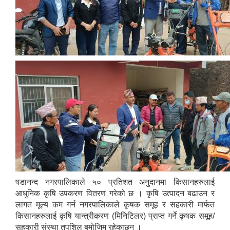
षडानन्द नगरपालिकाले ५० प्रतिशत अनुदानमा किसानहरुलाई
आधुनिक कृषि उपकरण वितरण गरेको छ । कृषि उत्पादन बढाउन र
लागत मूल्य कम गर्न नगरपालिकाले कृषक समूह र सहकारी मार्फत
किसानहरुलाई कृषि यान्त्रीकरण (मिनिटिलर) प्राप्त गर्ने कृषक समूह/
सहकारी संस्था तपशिल बमोजिम रहेकाछन् ।