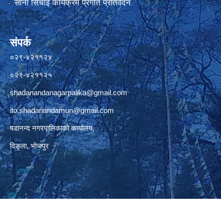
साना सिचाँई कार्यक्रम प्रगति प्रतिवेदन
संपर्क
०२९-४२११२४
०२९-४२११२५
shadanandanagarpalika@gmail.com
ito.shadanandamun@gmail.com
षडानन्द नगरपालिकाको कार्यालय,
दिङ्ला, भोजपुर
© 2026 षडानन्द नगरपालिका
नगर कार्यपालिकाको कार्यालय