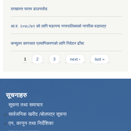
दरखास्त फारम डाउनलोड
आ.व. २०७८/७९ को लागि षडानन्द नगरपालिकाको नागरिक वडापत्र
कन्सुलर कागजात प्रमाणिकरणको लागि निदेदन ढाँचा
Pages
1
2
3
next ›
last »
सूचनाहरु
सूचना तथा समाचार
सार्वजनिक खरीद /बोलपत्र सूचना
एन, कानुन तथा निर्देशिका