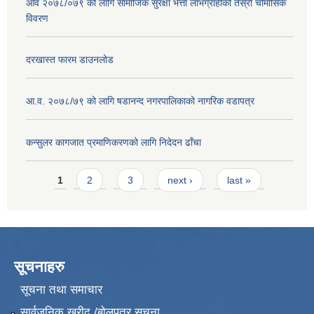
आव २०७८/०७९ को लागि सामाजिक सुरक्षा भत्ता लाभग्राहीको तेस्रो चौमासिक
विवरण
दरखास्त फारम डाउनलोड
आ.व. २०७८/७९ को लागि षडानन्द नगरपालिकाको नागरिक वडापत्र
कन्सुलर कागजात प्रमाणिकरणको लागि निदेदन ढाँचा
Pages
1
2
3
next ›
last »
सूचनाहरु
सूचना तथा समाचार
सार्वजनिक खरीद /बोलपत्र सूचना