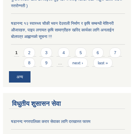
स्तरोन्नती )
षडानन्द १२ स्वास्थ्य चौकी भवन देउराली निर्माण र कृषि सम्बन्धी मेशिनरी
औजारहरु, पाइप लगायत कृषि सामाग्रीहरु खरिद कार्यका लागि अनलाईन
बोलपत्र आह्वानको सूचना !!!
Pages
1
2
3
4
5
6
7
8
9
…
next ›
last »
अन्य
विधुतीय शुसासन सेवा
षडानन्द नगरपालिका करार सेवाका लागि दरखास्त फारम