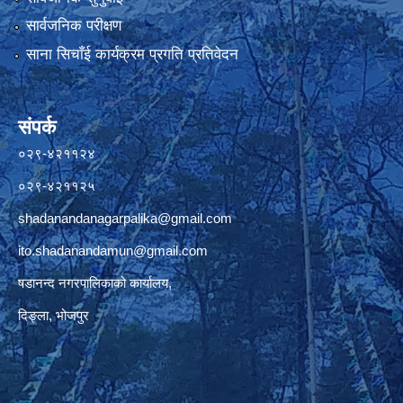
सार्वजनिक परीक्षण
साना सिचाँई कार्यक्रम प्रगति प्रतिवेदन
संपर्क
०२९-४२११२४
०२९-४२११२५
shadanandanagarpalika@gmail.com
ito.shadanandamun@gmail.com
षडानन्द नगरपालिकाको कार्यालय,
दिङ्ला, भोजपुर