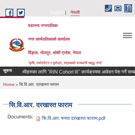
Skip to main content
English
नेपाली
षडानन्द नगरपालिका
नगर कार्यपालिकाको कार्यालय
दिंङ्ला, भोजपुर, कोशी प्रदेश, नेपाल
"कृषि, पर्यापर्यटन र पूर्वाधार, रुद्राक्षको राजधानी समृद्ध नगर"
सूचना
र्केका उद्यमीहरुका लागि "RIN Cohort lll" कार्यक्रममा आवेदन पेश गर्ने सम्बन्धी 
You are here
Home
» सि.वि.आर. दरखास्त फाराम
सि.वि.आर. दरखास्त फाराम
Documents:
सि.वि.आर. षनपा दरखास्त फाराम.pdf