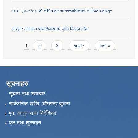
आ.व. २०७८/७९ को लागि षडानन्द नगरपालिकाको नागरिक वडापत्र
कन्सुलर कागजात प्रमाणिकरणको लागि निदेदन ढाँचा
Pages
1
2
3
next ›
last »
सूचनाहरु
सूचना तथा समाचार
सार्वजनिक खरीद /बोलपत्र सूचना
एन, कानुन तथा निर्देशिका
कर तथा शुल्कहरु