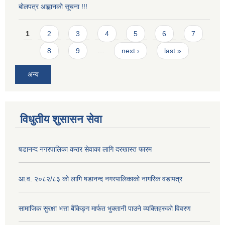
बोलपत्र आह्वानको सूचना !!!
Pages
1
2
3
4
5
6
7
8
9
…
next ›
last »
अन्य
विधुतीय शुसासन सेवा
षडानन्द नगरपालिका करार सेवाका लागि दरखास्त फारम
आ.व. २०८२/८३ को लागि षडानन्द नगरपालिकाको नागरिक वडापत्र
सामाजिक सुरक्षा भत्ता बैंकिङ्ग मार्फत भुक्तानी पाउने व्यक्तिहरुको विवरण