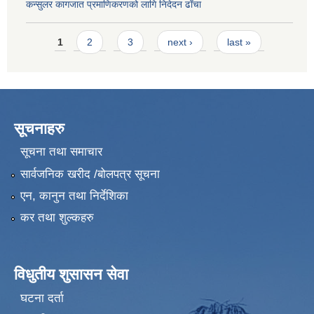
कन्सुलर कागजात प्रमाणिकरणको लागि निदेदन ढाँचा
Pages
1
2
3
next ›
last »
सूचनाहरु
सूचना तथा समाचार
सार्वजनिक खरीद /बोलपत्र सूचना
एन, कानुन तथा निर्देशिका
कर तथा शुल्कहरु
विधुतीय शुसासन सेवा
घटना दर्ता