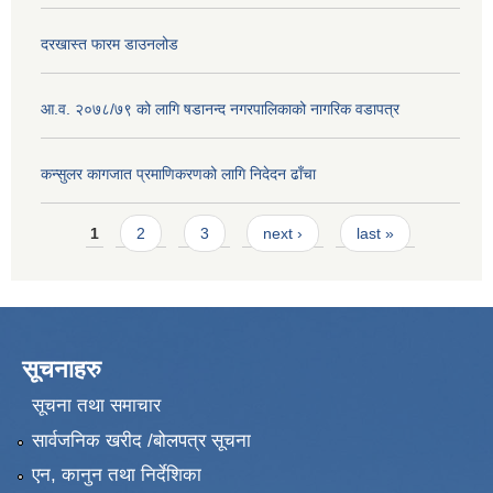
दरखास्त फारम डाउनलोड
आ.व. २०७८/७९ को लागि षडानन्द नगरपालिकाको नागरिक वडापत्र
कन्सुलर कागजात प्रमाणिकरणको लागि निदेदन ढाँचा
Pages
1
2
3
next ›
last »
सूचनाहरु
सूचना तथा समाचार
सार्वजनिक खरीद /बोलपत्र सूचना
एन, कानुन तथा निर्देशिका