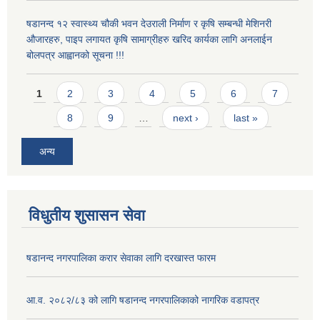
षडानन्द १२ स्वास्थ्य चौकी भवन देउराली निर्माण र कृषि सम्बन्धी मेशिनरी
औजारहरु, पाइप लगायत कृषि सामाग्रीहरु खरिद कार्यका लागि अनलाईन
बोलपत्र आह्वानको सूचना !!!
Pages
1
2
3
4
5
6
7
8
9
…
next ›
last »
अन्य
विधुतीय शुसासन सेवा
षडानन्द नगरपालिका करार सेवाका लागि दरखास्त फारम
आ.व. २०८२/८३ को लागि षडानन्द नगरपालिकाको नागरिक वडापत्र