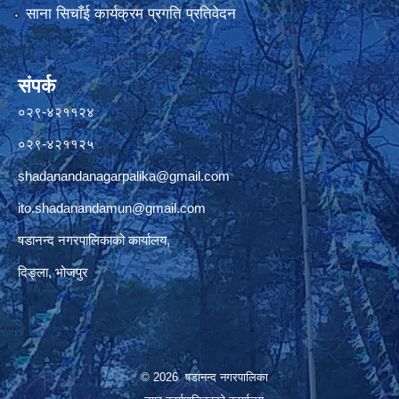
साना सिचाँई कार्यक्रम प्रगति प्रतिवेदन
संपर्क
०२९-४२११२४
०२९-४२११२५
shadanandanagarpalika@gmail.com
ito.shadanandamun@gmail.com
षडानन्द नगरपालिकाको कार्यालय,
दिङ्ला, भोजपुर
© 2026 षडानन्द नगरपालिका