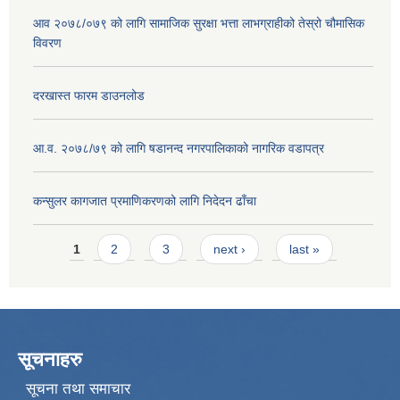
आव २०७८/०७९ को लागि सामाजिक सुरक्षा भत्ता लाभग्राहीको तेस्रो चौमासिक
विवरण
दरखास्त फारम डाउनलोड
आ.व. २०७८/७९ को लागि षडानन्द नगरपालिकाको नागरिक वडापत्र
कन्सुलर कागजात प्रमाणिकरणको लागि निदेदन ढाँचा
Pages
1
2
3
next ›
last »
सूचनाहरु
सूचना तथा समाचार