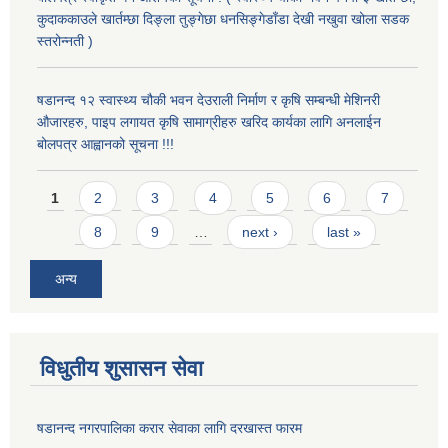
कुदाककाउले खार्तम्छा दिङ्ला तुङ्गेछा धनसिङ्गेडाँडा देखी नखुवा खोला सडक
स्तरोन्नती )
षडानन्द १२ स्वास्थ्य चौकी भवन देउराली निर्माण र कृषि सम्बन्धी मेशिनरी
औजारहरु, पाइप लगायत कृषि सामाग्रीहरु खरिद कार्यका लागि अनलाईन
बोलपत्र आह्वानको सूचना !!!
Pages
1
2
3
4
5
6
7
8
9
…
next ›
last »
अन्य
विधुतीय शुसासन सेवा
षडानन्द नगरपालिका करार सेवाका लागि दरखास्त फारम