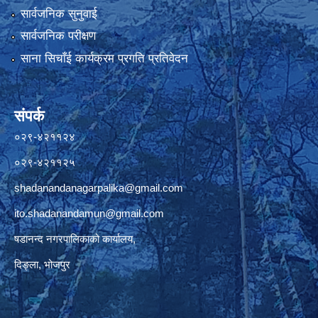
सार्वजनिक सुनुवाई
सार्वजनिक परीक्षण
साना सिचाँई कार्यक्रम प्रगति प्रतिवेदन
संपर्क
०२९-४२११२४
०२९-४२११२५
shadanandanagarpalika@gmail.com
ito.shadanandamun@gmail.com
षडानन्द नगरपालिकाको कार्यालय,
दिङ्ला, भोजपुर