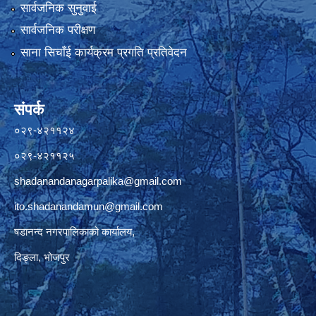
सार्वजनिक सुनुवाई
सार्वजनिक परीक्षण
साना सिचाँई कार्यक्रम प्रगति प्रतिवेदन
संपर्क
०२९-४२११२४
०२९-४२११२५
shadanandanagarpalika@gmail.com
ito.shadanandamun@gmail.com
षडानन्द नगरपालिकाको कार्यालय,
दिङ्ला, भोजपुर