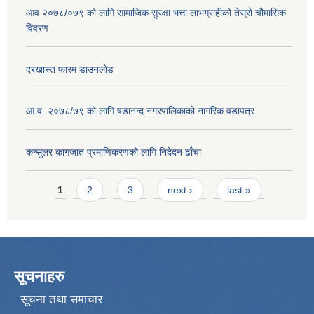
आव २०७८/०७९ को लागि सामाजिक सुरक्षा भत्ता लाभग्राहीको तेस्रो चौमासिक
विवरण
दरखास्त फारम डाउनलोड
आ.व. २०७८/७९ को लागि षडानन्द नगरपालिकाको नागरिक वडापत्र
कन्सुलर कागजात प्रमाणिकरणको लागि निदेदन ढाँचा
Pages
1
2
3
next ›
last »
सूचनाहरु
सूचना तथा समाचार