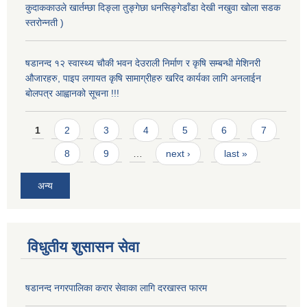
कुदाककाउले खार्तम्छा दिङ्ला तुङ्गेछा धनसिङ्गेडाँडा देखी नखुवा खोला सडक
स्तरोन्नती )
षडानन्द १२ स्वास्थ्य चौकी भवन देउराली निर्माण र कृषि सम्बन्धी मेशिनरी
औजारहरु, पाइप लगायत कृषि सामाग्रीहरु खरिद कार्यका लागि अनलाईन
बोलपत्र आह्वानको सूचना !!!
Pages
1
2
3
4
5
6
7
8
9
…
next ›
last »
अन्य
विधुतीय शुसासन सेवा
षडानन्द नगरपालिका करार सेवाका लागि दरखास्त फारम