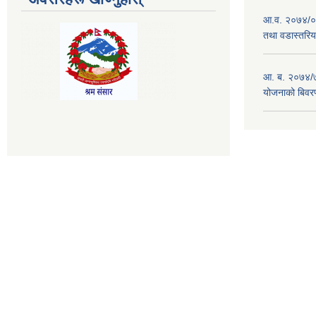
आ.व. २०७४/०७
तथा वडास्तरिय
आ. ब. २०७४/७
योजनाको बिवर