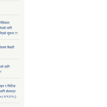
 मेडिकल
िदको लागि
िएको सूचना !!!
लिलाम बिक्री
दको लागि
!!
पाइप र फिटिङ
 लागि बोलपत्र
त २०८१/१२/१८)