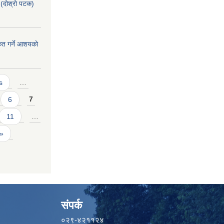
(दोश्रो पटक)
ीकृत गर्ने आशयको
s
…
6
7
11
…
 »
संपर्क
०२९-४२११२४