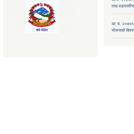
तथा वडास्तरिय
आ. ब. २०७४/७
योजनाको बिवर