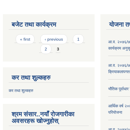
बजेट तथा कार्यक्रम
योजना त
Pages
« first
‹ previous
1
आ.व. २०७६/७७
कार्यक्रम अनुस
2
3
आ.व. २०७६/७७
क्रियाकलापगत
कर तथा शुल्कहरु
भौतिक पूर्वाध
कर तथा शुल्कहरु
आर्थिक वर्ष 
परियोजना
श्रम संसार..नयाँ रोजगारीका
अवसरहरू खोज्नुहोस्
आ.व. २०७४/०७