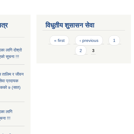
त्र
विधुतीय शुसासन सेवा
Pages
« first
‹ previous
1
का लागि दोश्रो
2
3
को सूचना !!!
ास तालिम र जीवन
ेवा प्रदायक
पटकको ७ (सात)
दका लागि
चना !!!