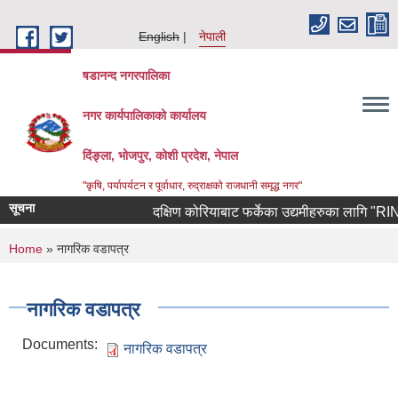
Skip to main content
English
नेपाली
षडानन्द नगरपालिका
नगर कार्यपालिकाको कार्यालय
दिंङ्ला, भोजपुर, कोशी प्रदेश, नेपाल
"कृषि, पर्यापर्यटन र पूर्वाधार, रुद्राक्षको राजधानी समृद्ध नगर"
सूचना
दक्षिण कोरियाबाट फर्केका उद्यमीहरुका लागि "RIN Coh
You are here
Home
» नागरिक वडापत्र
नागरिक वडापत्र
Documents:
नागरिक वडापत्र