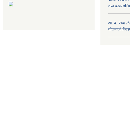
तथा वडास्तरिय
आ. ब. २०७४/७
योजनाको बिवर