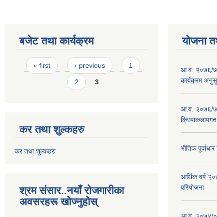
बजेट तथा कार्यक्रम
योजना त
Pages
« first
‹ previous
1
आ.व. २०७६/७७
कार्यक्रम अनुस
2
3
आ.व. २०७६/७७
क्रियाकलापगत
कर तथा शुल्कहरु
भौतिक पूर्वाध
कर तथा शुल्कहरु
आर्थिक वर्ष 
परियोजना
श्रम संसार..नयाँ रोजगारीका
अवसरहरू खोज्नुहोस्
आ.व. २०७४/०७