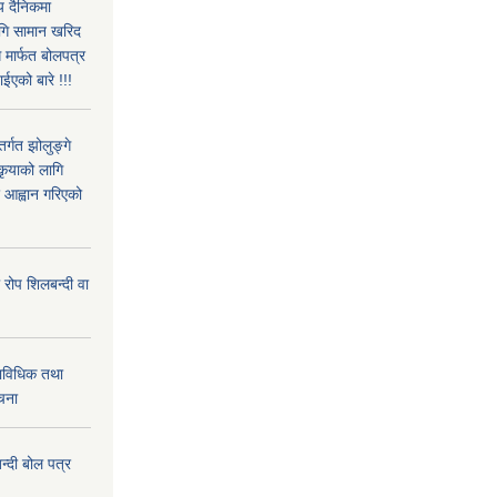
िय दैनिकमा
ागि सामान खरिद
 मार्फत बोलपत्र
ईएको बारे !!!
्गत झोलुङ्गे
कृयाको लागि
र आह्वान गरिएको
 रोप शिलबन्दी वा
राविधिक तथा
ूचना
्दी बोल पत्र