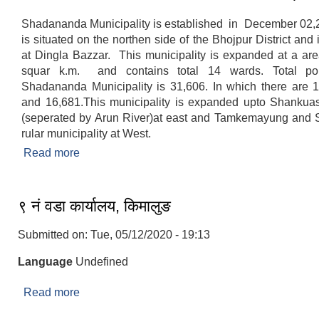
Shadananda Municipality is established in December 02,2
is situated on the northen side of the Bhojpur District and i
at Dingla Bazzar. This municipality is expanded at a are
squar k.m. and contains total 14 wards. Total pop
Shadananda Municipality is 31,606. In which there are 
and 16,681.This municipality is expanded upto Shankuasa
(seperated by Arun River)at east and Tamkemayung and S
rular municipality at West.
Read more
about Brief Introduction of Shadananda Municip
९ नं वडा कार्यालय, किमालुङ
Submitted on:
Tue, 05/12/2020 - 19:13
Language
Undefined
Read more
about ९ नं वडा कार्यालय, किमालुङ