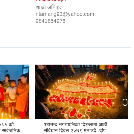
शाखा अधिकृत
ntamang93@yahoo.com
9841854976
२०८१ को
षडानन्द नगरपालिका दिङ्लामा आठौैं
 सार्वजनिक
संविधान दिवस २०७९ मनाउदै..दीप