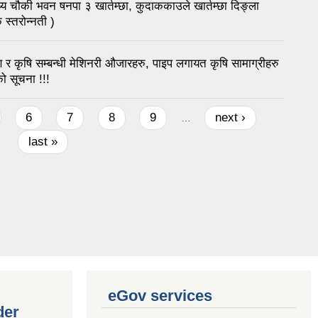
थ्य चौकी भवन षनपा ३ खार्तम्छा, कुदाककाउले खार्तम्छा दिङ्ला
स्तरोन्नती )
ण र कृषि सम्बन्धी मेशिनरी औजारहरु, पाइप लगायत कृषि सामाग्रीहरु
ो सूचना !!!
6
7
8
9
next ›
…
last »
eGov services
der