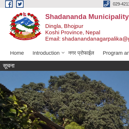
Skip to main content
029-421
Shadananda Municipality
Dingla, Bhojpur
Koshi Province, Nepal
Email: shadanandanagarpalika@
Home
Introduction
नगर प्रोफाईल
Program an
सूचना