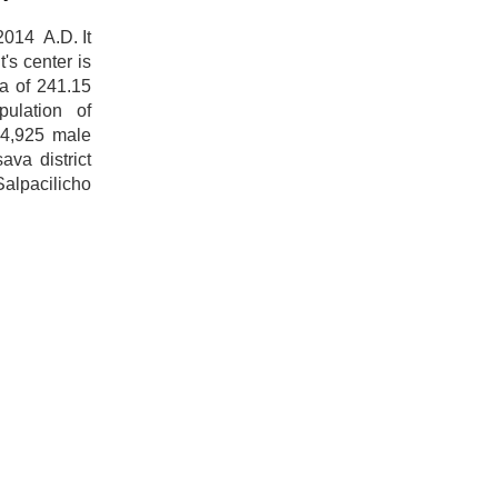
014 A.D. It
t's center is
a of 241.15
ulation of
14,925 male
va district
alpacilicho
ality