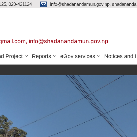
125, 029-421124
info@shadanandamun.gov.np, shadananda
gmail.com, info@shadanandamun.gov.np
d Project
Reports
eGov services
Notices and 