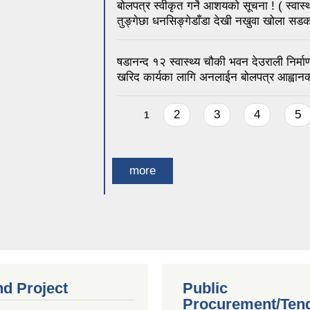
बोलपत्र स्वीकृत गर्ने आशयको सूचना ! ( स्वास्
तुङ्गेछा धनसिङ्गेडाँडा देखी नखुवा खोला सडक 
षडानन्द १२ स्वास्थ्य चौकी भवन देउराली निर्मा
खरिद कार्यका लागि अनलाईन बोलपत्र आह्वानक
Pages
2
3
4
5
1
more
nd Project
Public
Procurement/Ten