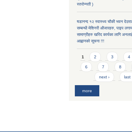
स्तरोन्नती )
षडानन्द १२ स्वास्थ्य चौकी भवन देउराल
सम्बन्धी मेशिनरी औजारहरु, पाइप लगा
सामाग्रीहरु खरिद कार्यका लागि अनला
आह्वानको सूचना !!!
Pages
1
2
3
4
6
7
8
next ›
last
more