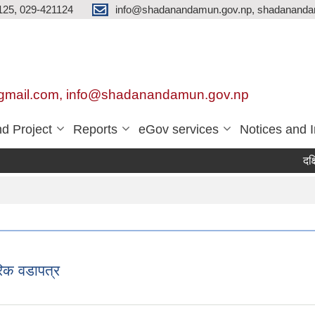
125, 029-421124
info@shadanandamun.gov.np, shadananda
gmail.com, info@shadanandamun.gov.np
d Project
Reports
eGov services
Notices and 
दक्षिण को
िक वडापत्र