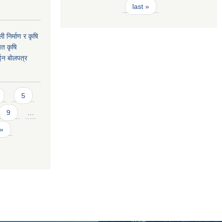
last »
ी निर्माण र कृषि
यत कृषि
ईन बोलपत्र
5
9
…
 »