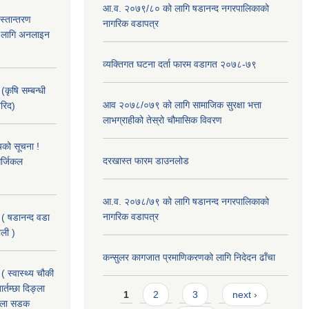
आ.व. २०७९/८० को लागि षडानन्द नगरपालिकाको
हस्तान्तरण
नागरिक वडापत्र
को लागि अनलाइन
व्यक्तिगत घटना दर्ता फारम वडागत २०७८-७९
(कृषि सम्बन्धी
आव २०७८/०७९ को लागि सामाजिक सुरक्षा भत्ता
खरिद)
लाभग्राहीको तेस्रो चौमासिक विवरण
यको सूचना !
दरखास्त फारम डाउनलोड
र्जिकल
आ.व. २०७८/७९ को लागि षडानन्द नगरपालिकाको
नागरिक वडापत्र
 ( षडानन्द वडा
ाली )
कन्सुलर कागजात प्रमाणिकरणको लागि निदेदन ढाँचा
( स्वास्थ्य चौकी
Pages
्तम्छा दिङ्ला
1
2
3
next ›
खोला सडक