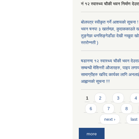
नं १२ स्वास्थ्य चौकी भवन निर्माण देउर
बोलपत्र स्वीकृत गर्ने आशयको सूचना ! 
भवन षनपा ३ खार्तम्छा, कुदाककाउले खार
तुङ्गेछा धनसिङ्गेडाँडा देखी नखुवा 
स्तरोन्नती )
षडानन्द १२ स्वास्थ्य चौकी भवन देउराल
सम्बन्धी मेशिनरी औजारहरु, पाइप लगा
सामाग्रीहरु खरिद कार्यका लागि अनला
आह्वानको सूचना !!!
Pages
1
2
3
4
6
7
8
next ›
last
more