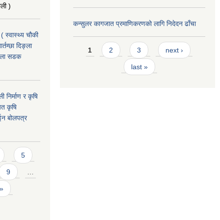
ाली )
कन्सुलर कागजात प्रमाणिकरणको लागि निदेदन ढाँचा
( स्वास्थ्य चौकी
Pages
्तम्छा दिङ्ला
1
2
3
next ›
खोला सडक
last »
ी निर्माण र कृषि
यत कृषि
ईन बोलपत्र
5
9
…
 »