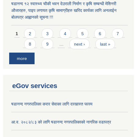
षडानन्द १२ स्वास्थ्य चौकी भवन देउराली निर्माण र कृषि सम्बन्धी मेशिनरी
औजारहरु, पाइप लगायत कृषि सामाग्रीहरु खरिद कार्यका लागि अनलाईन
बोलपत्र आह्वानको सूचना !!!
Pages
1
2
3
4
5
6
7
8
9
…
next ›
last »
more
eGov services
षडानन्द नगरपालिका करार सेवाका लागि दरखास्त फारम
आ.व. २०८२/८३ को लागि षडानन्द नगरपालिकाको नागरिक वडापत्र