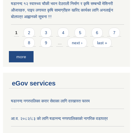
षडानन्द १२ स्वास्थ्य चौकी भवन देउराली निर्माण र कृषि सम्बन्धी मेशिनरी
औजारहरु, पाइप लगायत कृषि सामाग्रीहरु खरिद कार्यका लागि अनलाईन
बोलपत्र आह्वानको सूचना !!!
Pages
1
2
3
4
5
6
7
8
9
…
next ›
last »
more
eGov services
षडानन्द नगरपालिका करार सेवाका लागि दरखास्त फारम
आ.व. २०८२/८३ को लागि षडानन्द नगरपालिकाको नागरिक वडापत्र