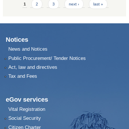
Pages
1
2
3
next ›
last »
Notices
News and Notices
Public Procurement/ Tender Notices
Act, law and directives
Tax and Fees
eGov services
Vital Registration
Social Security
Citizen Charter