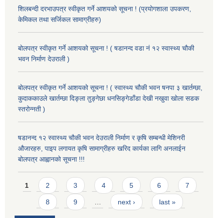
शिलबन्दी दरभाउपत्र स्वीकृत गर्ने आशयको सूचना ! (प्रयोगशाला उपकरण,
केमिकल तथा सर्जिकल सामाग्रीहरु)
बोलपत्र स्वीकृत गर्ने आशयको सूचना ! ( षडानन्द वडा नं १२ स्वास्थ्य चौकी
भवन निर्माण देउराली )
बोलपत्र स्वीकृत गर्ने आशयको सूचना ! ( स्वास्थ्य चौकी भवन षनपा ३ खार्तम्छा,
कुदाककाउले खार्तम्छा दिङ्ला तुङ्गेछा धनसिङ्गेडाँडा देखी नखुवा खोला सडक
स्तरोन्नती )
षडानन्द १२ स्वास्थ्य चौकी भवन देउराली निर्माण र कृषि सम्बन्धी मेशिनरी
औजारहरु, पाइप लगायत कृषि सामाग्रीहरु खरिद कार्यका लागि अनलाईन
बोलपत्र आह्वानको सूचना !!!
Pages
1
2
3
4
5
6
7
8
9
…
next ›
last »