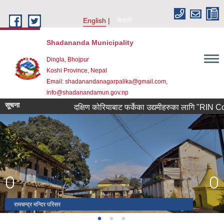
Skip to main content
English
नेपाली
Shadananda Municipality
Dingla, Bhojpur
Koshi Province, Nepal
Email: shadanandanagarpalika@gmail.com,
info@shadanandamun.gov.np
सूचना
दक्षिण कोरियाबाट फर्केका उद्यमीहरुका लागि "RIN Cohort lll"
रामचन्द्र मन्दिर परिसर
षडानन्द नगर कार्यपालिकाको कार्यालय
ऐतिहासिक दिंला बजारमा नाचिने लाखे नाच