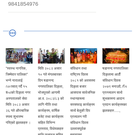
9841854976
"स्वस्थ नागरिक,
मिति २०८२ असार
संविधान तथा
षडानन्द नगरपालिका
जिम्मेवार पालिका"
१० गते मंगलबारका
राष्ट्रिय दिवस
दिङ्लामा आठौैं
भन्ने नारालाई
दिन षडानन्द
२०८१ को अवसरमा
संविधान दिवस
आत्मसात् गर्दै १५
नगरपालिका दिङ्ला,
दिङ्ला बजार
२०७९ मनाउदै..दीप
शैयाको दिङ्ला नगर
भोजपुरको आगामी
आसपास सार्वजनिक
प्रज्ज्वलन साथै
अस्पतालको सेवा
आ.व. २०८२/८३ को
स्थानहरूमा
शुभकामना आदान
मिति २०८२ असार
लागि नीति तथा
सरसफाइ कार्यक्रम
प्रदान कार्यक्रमका
२६ गते औपचारिक
कार्यक्रम, वार्षिक
साथै बेलुकी दिप
झलकहरु......,
रुपमा शुभारम्भ
बजेट तथा कार्यक्रम
प्रज्वलन गरी
गरिएको झलकहरु ।
सहित विभिन्न
संविधान दिवस
प्रस्ताव, विधेयकहरु
उल्लासपूर्वक
माथि छलफल सहित
मनाइएका