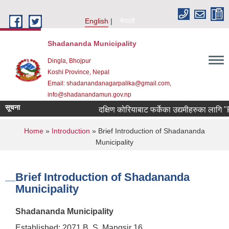
Skip to main content
English
नेपाली
Shadananda Municipality
Dingla, Bhojpur
Koshi Province, Nepal
Email: shadanandanagarpalika@gmail.com,
info@shadanandamun.gov.np
सूचना
दक्षिण कोरियाबाट फर्केका उद्यमीहरुका लागि "RIN 
You are here
Home
»
Introduction
» Brief Introduction of Shadananda
Municipality
Brief Introduction of Shadananda
Municipality
Shadananda Municipality
Established: 2071 B. S. Mangsir 16