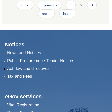
Pages
« first
‹ previous
1
2
3
next ›
last »
Notices
News and Notices
Public Procurement/ Tender Notices
Act, law and directives
Tax and Fees
eGov services
Vital Registration