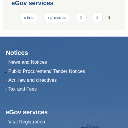
eGov services
Pages
« first
‹ previous
1
2
3
Notices
News and Notices
Public Procurement/ Tender Notices
Act, law and directives
Tax and Fees
eGov services
Vital Registration