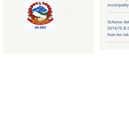
municipality
Scheme deta
2074/75 B.S
than ten la