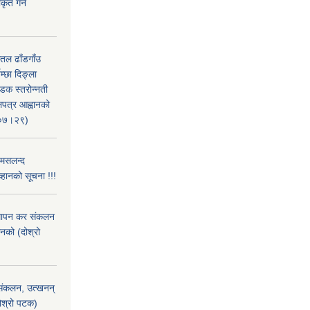
ृत गर्ने
सतल ढाँडगाँउ
्छा दिङ्ला
सडक स्तरोन्नती
लपत्र आह्वानको
।०७।२९)
 मसलन्द
्हानको सूचना !!!
्थापन कर संकलन
ानको (दोश्रो
) संकलन, उत्खनन्
दोश्रो पटक)