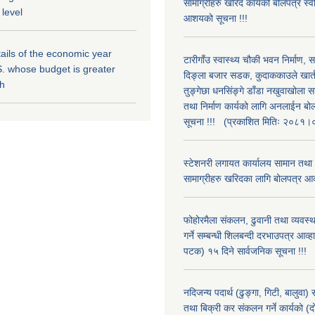
सामाग्रीहरु खरिद कार्यको बोलपत्र स्वीक
 level
आशयको सूचना !!!
ils of the economic year
टारीगाँउ स्वास्थ्य चौकी भवन निर्माण, 
. whose budget is greater
दिङ्ला बजार सडक, कुदाककाउले खार्तम
kh
तुङ्गेछा धनसिंङ्गे डाँडा नखुवाखोला 
तथा निर्माण कार्यको लागि अनलाईन बो
सूचना !!! (प्रकाशित मितिः २०८१
स्टेशनरी लगायत कार्यालय सामान तथा
सामाग्रीहरु खरिदका लागि बोलपत्र आव
फोहोरमैला संकलन, ढुवानी तथा व्यवस
गर्ने सम्बन्धी शिलबन्दी दरभाउपत्र आव्ह
पटक) १५ दिने सार्वजनिक सूचना !!!
नदिजन्य पदार्थ (ढुङ्गा, गिटी, बालुवा
तथा बिक्री कर संकलन गर्ने कार्यको (