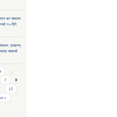
्थापन कर संकलन
हानको १५ दिने
) संकलन, उत्खनन्
लपत्र सम्बन्धी
s
…
7
8
12
ast »