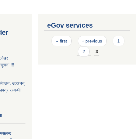
eGov services
der
Pages
« first
‹ previous
1
2
3
 लोडर
ूचना !!!
) संकलन, उत्खनन्
लपत्र सम्बन्धी
ना ।
 मसलन्द