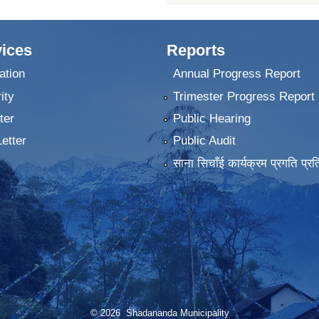
ices
Reports
ation
Annual Progress Report
ity
Trimester Progress Report
ter
Public Hearing
Letter
Public Audit
साना सिचाँई कार्यक्रम प्रगति प्रत
© 2026 Shadananda Municipality