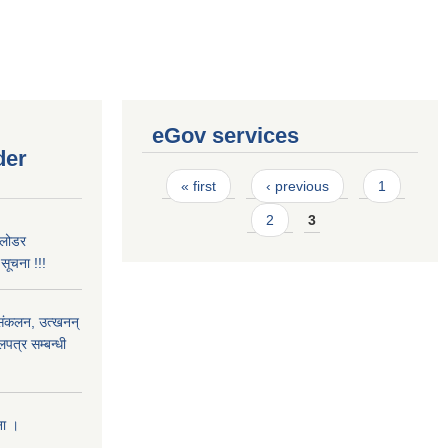
eGov services
der
Pages
« first
‹ previous
1
2
3
 लोडर
ूचना !!!
) संकलन, उत्खनन्
लपत्र सम्बन्धी
ना ।