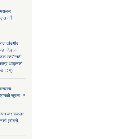
 मसलन्द
ृत गर्ने
सतल ढाँडगाँउ
्छा दिङ्ला
सडक स्तरोन्नती
लपत्र आह्वानको
।०७।२९)
 मसलन्द
्हानको सूचना !!!
्थापन कर संकलन
ानको (दोश्रो