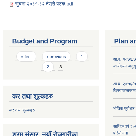
सुचना २०८१-८२ तेस्रो पटक.pdf
Budget and Program
Plan a
Pages
« first
‹ previous
1
आ.व. २०७६/७७
कार्यक्रम अनुस
2
3
आ.व. २०७६/७७
क्रियाकलापगत
कर तथा शुल्कहरु
भौतिक पूर्वाध
कर तथा शुल्कहरु
आर्थिक वर्ष 
परियोजना
श्रम संसार..नयाँ रोजगारीका