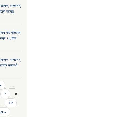
) संकलन, उत्खनन्
दोश्रो पटक)
्थापन कर संकलन
हानको १५ दिने
) संकलन, उत्खनन्
लपत्र सम्बन्धी
s
…
7
8
12
ast »