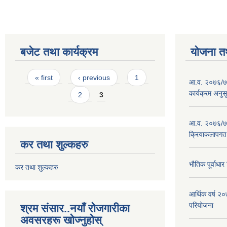
बजेट तथा कार्यक्रम
योजना त
Pages
« first
‹ previous
1
आ.व. २०७६/७७
कार्यक्रम अनुस
2
3
आ.व. २०७६/७७
क्रियाकलापगत
कर तथा शुल्कहरु
भौतिक पूर्वाध
कर तथा शुल्कहरु
आर्थिक वर्ष 
परियोजना
श्रम संसार..नयाँ रोजगारीका
अवसरहरू खोज्नुहोस्