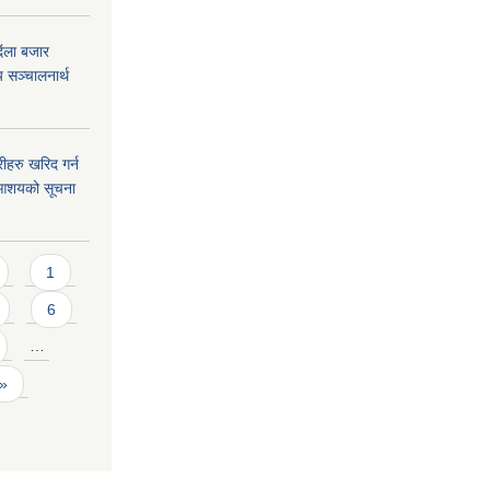
िंला बजार
 सञ्चालनार्थ
हरु खरिद गर्न
रे आशयको सूचना
1
6
…
 »