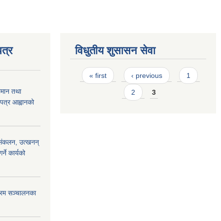
त्र
विधुतीय शुसासन सेवा
Pages
« first
‹ previous
1
ामान तथा
2
3
लपत्र आह्वानको
) संकलन, उत्खनन्
ने कार्यको
क्रम सञ्चालनका