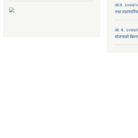
आ.व. २०७४/०७
तथा वडास्तरिय
आ. ब. २०७४/७
योजनाको बिवर